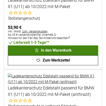
Ladekantenschutz Edelstahl passend für BMW
X1 (U11) ab 10/2022 mit M-Paket
Noch keine Bewertungen abgegeben
Stoßstangenschutz
53
,
90
€
Steuerhinweis:
inkl. MwSt.
zzgl. Versandkosten
Ab 35 € versandkostenfrei innerhalb D.
3
Hinweis für den Fall des Teil-Widerrufs beachten!
Lieferzeit 1-3 Tage**
In den Warenkorb
Zum Merkzettel
Ladekantenschutz Edelstahl passend für BMW
X1 (U11) ab 10/2022 mit M-Paket (anthrazit)
Noch keine Bewertungen abgegeben