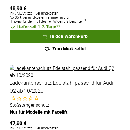
48
,
90
€
Steuerhinweis:
inkl. MwSt.
zzgl. Versandkosten
Ab 35 € versandkostenfrei innerhalb D.
3
Hinweis für den Fall des Teil-Widerrufs beachten!
Lieferzeit 1-3 Tage**
In den Warenkorb
Zum Merkzettel
Ladekantenschutz Edelstahl passend für Audi
Q2 ab 10/2020
Noch keine Bewertungen abgegeben
Stoßstangenschutz
Nur für Modelle mit Facelift!
47
,
90
€
Steuerhinweis:
inkl. MwSt.
zzgl. Versandkosten