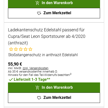
In den Warenkorb
Zum Merkzettel
Ladekantenschutz Edelstahl passend für
Cupra/Seat Leon Sportstourer ab 4/2020
(anthrazit)
Noch keine Bewertungen abgegeben
Stoßstangenschutz in anthrazit Edelstahl
55
,
90
€
Steuerhinweis:
inkl. MwSt.
zzgl. Versandkosten
Ab 35 € versandkostenfrei innerhalb D.
3
Hinweis für den Fall des Teil-Widerrufs beachten!
Lieferzeit 1-3 Tage**
In den Warenkorb
Zum Merkzettel