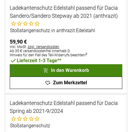
Ladekantenschutz Edelstahl passend für Dacia
Sandero/Sandero Stepway ab 2021 (anthrazit)
Noch keine Bewertungen abgegeben
Stoßstangenschutz in anthrazit Edelstahl
59
,
90
€
Steuerhinweis:
inkl. MwSt.
zzgl. Versandkosten
Ab 35 € versandkostenfrei innerhalb D.
3
Hinweis für den Fall des Teil-Widerrufs beachten!
Lieferzeit 1-3 Tage**
In den Warenkorb
Zum Merkzettel
Ladekantenschutz Edelstahl passend für Dacia
Spring ab 2021-9/2024
Noch keine Bewertungen abgegeben
Stoßstangenschutz