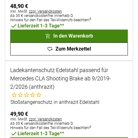
48
,
90
€
Steuerhinweis:
inkl. MwSt.
zzgl. Versandkosten
Ab 35 € versandkostenfrei innerhalb D.
3
Hinweis für den Fall des Teil-Widerrufs beachten!
Lieferzeit 1-3 Tage**
In den Warenkorb
Zum Merkzettel
Ladekantenschutz Edelstahl passend für
Mercedes CLA Shooting Brake ab 9/2019-
2/2026 (anthrazit)
Noch keine Bewertungen abgegeben
Stoßstangenschutz in anthrazit Edelstahl
49
,
90
€
Steuerhinweis:
inkl. MwSt.
zzgl. Versandkosten
Ab 35 € versandkostenfrei innerhalb D.
3
Hinweis für den Fall des Teil-Widerrufs beachten!
Lieferzeit 1-3 Tage**