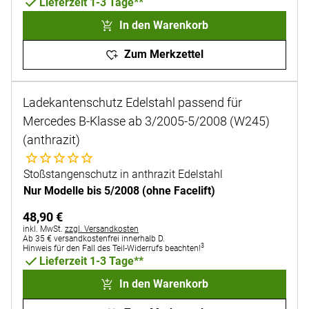
Lieferzeit 1-3 Tage**
In den Warenkorb
Zum Merkzettel
Ladekantenschutz Edelstahl passend für
Mercedes B-Klasse ab 3/2005-5/2008 (W245)
(anthrazit)
Noch keine Bewertungen abgegeben
Stoßstangenschutz in anthrazit Edelstahl
Nur Modelle bis 5/2008 (ohne Facelift)
48
,
90
€
Steuerhinweis:
inkl. MwSt.
zzgl. Versandkosten
Ab 35 € versandkostenfrei innerhalb D.
3
Hinweis für den Fall des Teil-Widerrufs beachten!
Lieferzeit 1-3 Tage**
In den Warenkorb