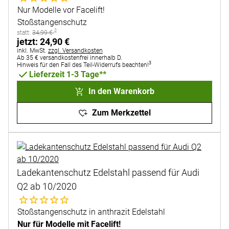
Nur Modelle vor Facelift!
Stoßstangenschutz
2
statt:
statt:
34
,
99
€
jetzt:
jetzt:
24
,
90
€
Steuerhinweis:
inkl. MwSt.
zzgl. Versandkosten
Ab 35 € versandkostenfrei innerhalb D.
3
Hinweis für den Fall des Teil-Widerrufs beachten!
Lieferzeit 1-3 Tage**
In den Warenkorb
Zum Merkzettel
Ladekantenschutz Edelstahl passend für Audi
Q2 ab 10/2020
Noch keine Bewertungen abgegeben
Stoßstangenschutz in anthrazit Edelstahl
Nur für Modelle mit Facelift!