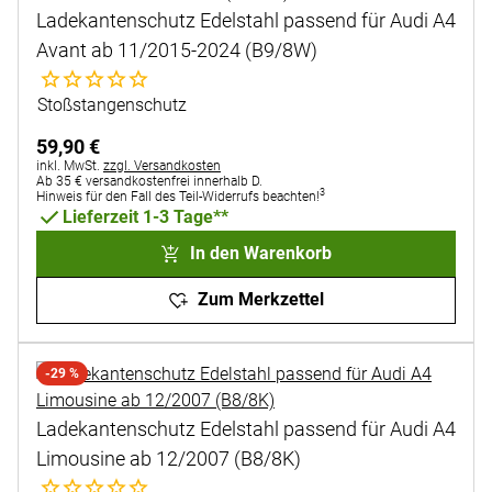
Ladekantenschutz Edelstahl passend für Audi A4
Avant ab 11/2015-2024 (B9/8W)
Noch keine Bewertungen abgegeben
Stoßstangenschutz
59
,
90
€
Steuerhinweis:
inkl. MwSt.
zzgl. Versandkosten
Ab 35 € versandkostenfrei innerhalb D.
3
Hinweis für den Fall des Teil-Widerrufs beachten!
Lieferzeit 1-3 Tage**
In den Warenkorb
Zum Merkzettel
-29 %
Ladekantenschutz Edelstahl passend für Audi A4
Limousine ab 12/2007 (B8/8K)
Noch keine Bewertungen abgegeben