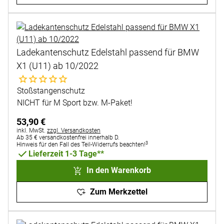
Ladekantenschutz Edelstahl passend für BMW
X1 (U11) ab 10/2022
Noch keine Bewertungen abgegeben
Stoßstangenschutz
NICHT für M Sport bzw. M-Paket!
53
,
90
€
Steuerhinweis:
inkl. MwSt.
zzgl. Versandkosten
Ab 35 € versandkostenfrei innerhalb D.
3
Hinweis für den Fall des Teil-Widerrufs beachten!
Lieferzeit 1-3 Tage**
In den Warenkorb
Zum Merkzettel