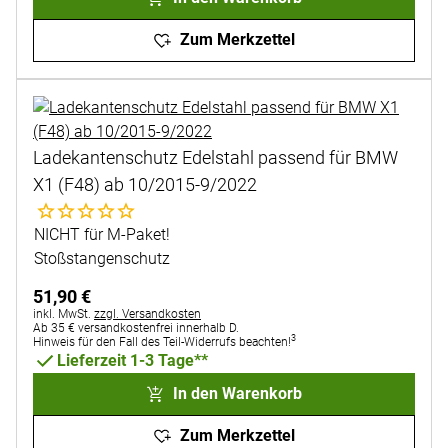
Zum Merkzettel
Ladekantenschutz Edelstahl passend für BMW
X1 (F48) ab 10/2015-9/2022
Noch keine Bewertungen abgegeben
NICHT für M-Paket!
Stoßstangenschutz
51
,
90
€
Steuerhinweis:
inkl. MwSt.
zzgl. Versandkosten
Ab 35 € versandkostenfrei innerhalb D.
3
Hinweis für den Fall des Teil-Widerrufs beachten!
Lieferzeit 1-3 Tage**
In den Warenkorb
Zum Merkzettel