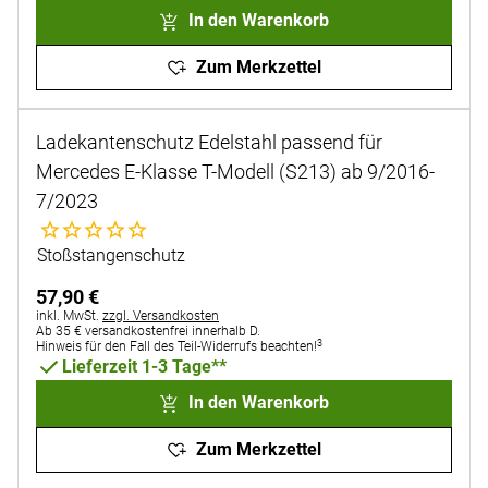
In den Warenkorb
Zum Merkzettel
Ladekantenschutz Edelstahl passend für
Mercedes E-Klasse T-Modell (S213) ab 9/2016-
7/2023
Noch keine Bewertungen abgegeben
Stoßstangenschutz
57
,
90
€
Steuerhinweis:
inkl. MwSt.
zzgl. Versandkosten
Ab 35 € versandkostenfrei innerhalb D.
3
Hinweis für den Fall des Teil-Widerrufs beachten!
Lieferzeit 1-3 Tage**
In den Warenkorb
Zum Merkzettel