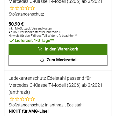
Mercedes C-Klasse T-Modell (S206) ab 3/2021
Noch keine Bewertungen abgegeben
Stoßstangenschutz
50
,
90
€
Steuerhinweis:
inkl. MwSt.
zzgl. Versandkosten
Ab 35 € versandkostenfrei innerhalb D.
3
Hinweis für den Fall des Teil-Widerrufs beachten!
Lieferzeit 1-3 Tage**
In den Warenkorb
Zum Merkzettel
Ladekantenschutz Edelstahl passend für
Mercedes C-Klasse T-Modell (S206) ab 3/2021
(anthrazit)
Noch keine Bewertungen abgegeben
Stoßstangenschutz in anthrazit Edelstahl
NICHT für AMG-Line!