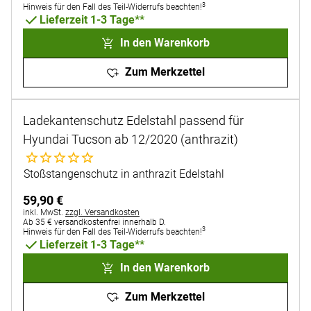
3
Hinweis für den Fall des Teil-Widerrufs beachten!
Lieferzeit 1-3 Tage**
In den Warenkorb
Zum Merkzettel
Ladekantenschutz Edelstahl passend für
Hyundai Tucson ab 12/2020 (anthrazit)
Noch keine Bewertungen abgegeben
Stoßstangenschutz in anthrazit Edelstahl
59
,
90
€
Steuerhinweis:
inkl. MwSt.
zzgl. Versandkosten
Ab 35 € versandkostenfrei innerhalb D.
3
Hinweis für den Fall des Teil-Widerrufs beachten!
Lieferzeit 1-3 Tage**
In den Warenkorb
Zum Merkzettel