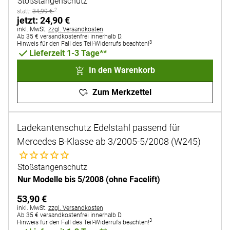
Stoßstangenschutz
2
statt:
statt:
34
,
99
€
jetzt:
jetzt:
24
,
90
€
Steuerhinweis:
inkl. MwSt.
zzgl. Versandkosten
Ab 35 € versandkostenfrei innerhalb D.
3
Hinweis für den Fall des Teil-Widerrufs beachten!
Lieferzeit 1-3 Tage**
In den Warenkorb
Zum Merkzettel
Ladekantenschutz Edelstahl passend für
Mercedes B-Klasse ab 3/2005-5/2008 (W245)
Noch keine Bewertungen abgegeben
Stoßstangenschutz
Nur Modelle bis 5/2008 (ohne Facelift)
53
,
90
€
Steuerhinweis:
inkl. MwSt.
zzgl. Versandkosten
Ab 35 € versandkostenfrei innerhalb D.
3
Hinweis für den Fall des Teil-Widerrufs beachten!