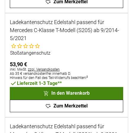
Zum Merkzettel
Ladekantenschutz Edelstahl passend für
Mercedes C-Klasse T-Modell (S205) ab 9/2014-
5/2021
Noch keine Bewertungen abgegeben
Stoßstangenschutz
53
,
90
€
Steuerhinweis:
inkl. MwSt.
zzgl. Versandkosten
Ab 35 € versandkostenfrei innerhalb D.
3
Hinweis für den Fall des Teil-Widerrufs beachten!
Lieferzeit 1-3 Tage**
In den Warenkorb
Zum Merkzettel
Ladekantenschutz Edelstahl passend für