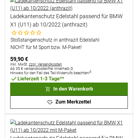
Ladekantenschutz Edelstahl passend für BMW
X1 (U11) ab 10/2022 (anthrazit)
Noch keine Bewertungen abgegeben
Stoßstangenschutz in anthrazit Edelstahl
NICHT für M Sport bzw. M-Paket!
59
,
90
€
Steuerhinweis:
inkl. MwSt.
zzgl. Versandkosten
Ab 35 € versandkostenfrei innerhalb D.
3
Hinweis für den Fall des Teil-Widerrufs beachten!
Lieferzeit 1-3 Tage**
In den Warenkorb
Zum Merkzettel