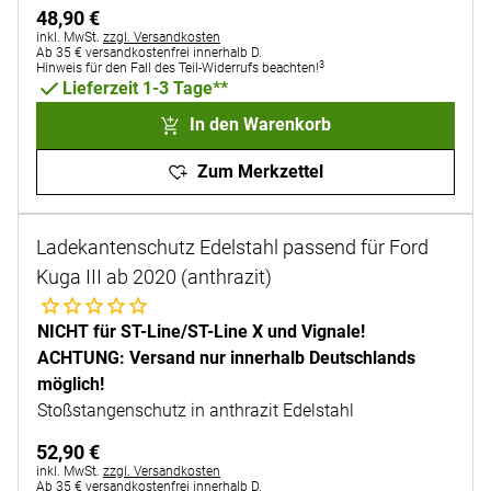
48
,
90
€
Steuerhinweis:
inkl. MwSt.
zzgl. Versandkosten
Ab 35 € versandkostenfrei innerhalb D.
3
Hinweis für den Fall des Teil-Widerrufs beachten!
Lieferzeit 1-3 Tage**
In den Warenkorb
Zum Merkzettel
Ladekantenschutz Edelstahl passend für Ford
Kuga III ab 2020 (anthrazit)
Noch keine Bewertungen abgegeben
NICHT für ST-Line/ST-Line X und Vignale!
ACHTUNG: Versand nur innerhalb Deutschlands
möglich!
Stoßstangenschutz in anthrazit Edelstahl
52
,
90
€
Steuerhinweis:
inkl. MwSt.
zzgl. Versandkosten
Ab 35 € versandkostenfrei innerhalb D.