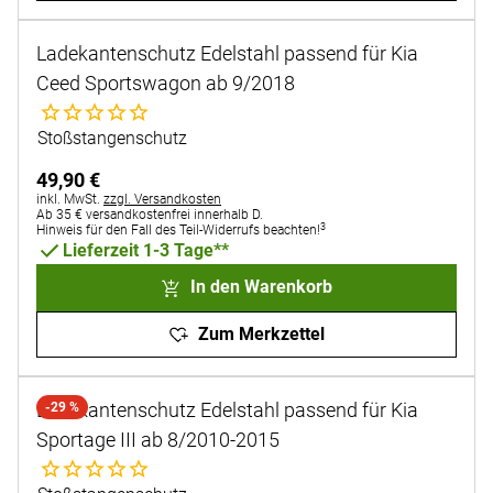
Ladekantenschutz Edelstahl passend für Kia
Ceed Sportswagon ab 9/2018
Noch keine Bewertungen abgegeben
Stoßstangenschutz
49
,
90
€
Steuerhinweis:
inkl. MwSt.
zzgl. Versandkosten
Ab 35 € versandkostenfrei innerhalb D.
3
Hinweis für den Fall des Teil-Widerrufs beachten!
Lieferzeit 1-3 Tage**
In den Warenkorb
Zum Merkzettel
Ladekantenschutz Edelstahl passend für Kia
-29 %
Sportage III ab 8/2010-2015
Noch keine Bewertungen abgegeben