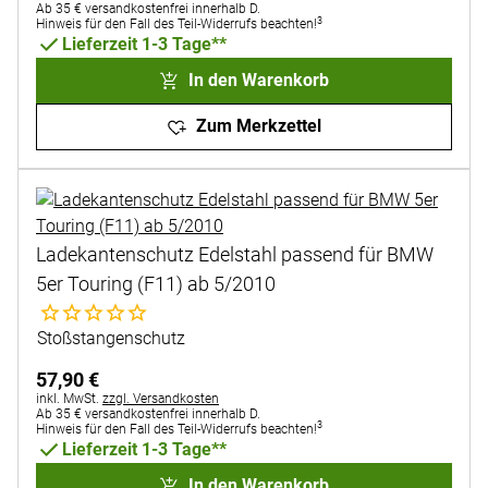
Ab 35 € versandkostenfrei innerhalb D.
3
Hinweis für den Fall des Teil-Widerrufs beachten!
Lieferzeit 1-3 Tage**
In den Warenkorb
Zum Merkzettel
Ladekantenschutz Edelstahl passend für BMW
5er Touring (F11) ab 5/2010
Noch keine Bewertungen abgegeben
Stoßstangenschutz
57
,
90
€
Steuerhinweis:
inkl. MwSt.
zzgl. Versandkosten
Ab 35 € versandkostenfrei innerhalb D.
3
Hinweis für den Fall des Teil-Widerrufs beachten!
Lieferzeit 1-3 Tage**
In den Warenkorb