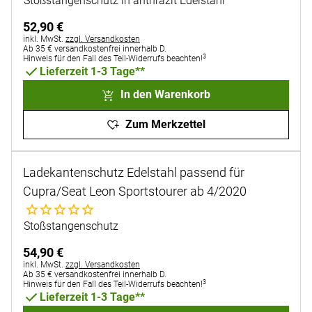
Stoßstangenschutz in anthrazit Edelstahl
52
,
90
€
Steuerhinweis:
inkl. MwSt.
zzgl. Versandkosten
Ab 35 € versandkostenfrei innerhalb D.
3
Hinweis für den Fall des Teil-Widerrufs beachten!
Lieferzeit 1-3 Tage**
In den Warenkorb
Zum Merkzettel
Ladekantenschutz Edelstahl passend für
Cupra/Seat Leon Sportstourer ab 4/2020
Noch keine Bewertungen abgegeben
Stoßstangenschutz
54
,
90
€
Steuerhinweis:
inkl. MwSt.
zzgl. Versandkosten
Ab 35 € versandkostenfrei innerhalb D.
3
Hinweis für den Fall des Teil-Widerrufs beachten!
Lieferzeit 1-3 Tage**