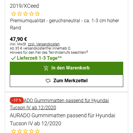
2019/XCeed
Noch keine Bewertungen abgegeben
Premiumqualität - geruchsneutral - ca. 1-3 cm hoher
Rand
47
,
90
€
Steuerhinweis:
inkl. MwSt.
zzgl. Versandkosten
Ab 35 € versandkostenfrei innerhalb D.
3
Hinweis für den Fall des Teil-Widerrufs beachten!
Lieferzeit 1-3 Tage**
In den Warenkorb
Zum Merkzettel
-17 %
AURADO Gummimatten passend für Hyundai
Tucson IV ab 12/2020
Noch keine Bewertungen abgegeben