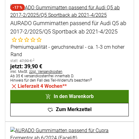
-17 %
AURADO Gummimatten passend für Audi Q5 ab
2017-2/2025/Q5 Sportback ab 2021-4/2025
Noch keine Bewertungen abgegeben
Premiumqualität - geruchsneutral - ca. 1-3 cm hoher
Rand
2
statt:
statt:
47
,
90
€
jetzt:
jetzt:
39
,
90
€
Steuerhinweis:
inkl. MwSt.
zzgl. Versandkosten
Ab 35 € versandkostenfrei innerhalb D.
3
Hinweis für den Fall des Teil-Widerrufs beachten!
Lieferzeit 4 Wochen**
In den Warenkorb
Zum Merkzettel