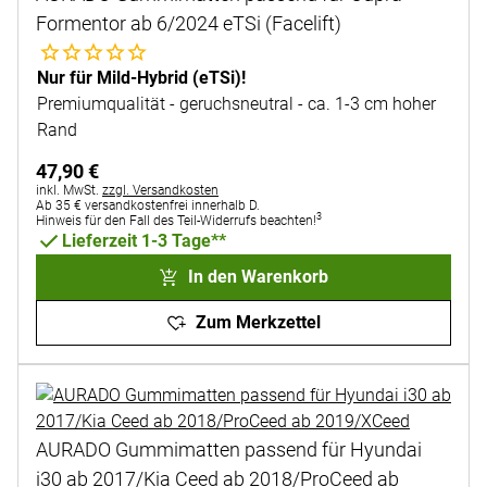
Formentor ab 6/2024 eTSi (Facelift)
Noch keine Bewertungen abgegeben
Nur für Mild-Hybrid (eTSi)!
Premiumqualität - geruchsneutral - ca. 1-3 cm hoher
Rand
47
,
90
€
Steuerhinweis:
inkl. MwSt.
zzgl. Versandkosten
Ab 35 € versandkostenfrei innerhalb D.
3
Hinweis für den Fall des Teil-Widerrufs beachten!
Lieferzeit 1-3 Tage**
In den Warenkorb
Zum Merkzettel
AURADO Gummimatten passend für Hyundai
i30 ab 2017/Kia Ceed ab 2018/ProCeed ab