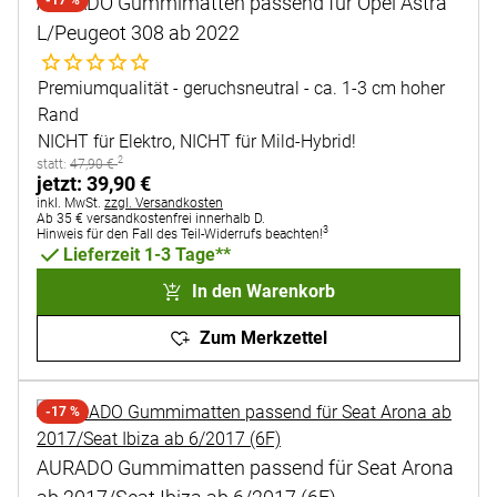
AURADO Gummimatten passend für Opel Astra
L/Peugeot 308 ab 2022
Noch keine Bewertungen abgegeben
Premiumqualität - geruchsneutral - ca. 1-3 cm hoher
Rand
NICHT für Elektro, NICHT für Mild-Hybrid!
2
statt:
statt:
47
,
90
€
jetzt:
jetzt:
39
,
90
€
Steuerhinweis:
inkl. MwSt.
zzgl. Versandkosten
Ab 35 € versandkostenfrei innerhalb D.
3
Hinweis für den Fall des Teil-Widerrufs beachten!
Lieferzeit 1-3 Tage**
In den Warenkorb
Zum Merkzettel
-17 %
AURADO Gummimatten passend für Seat Arona