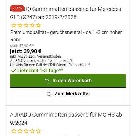
AURADO Gummimatten passend für Mercedes
-17 %
GLB (X247) ab 2019-2/2026
Noch keine Bewertungen abgegeben
Premiumqualität - geruchsneutral - ca. 1-3 cm hoher
Rand
2
statt:
statt:
47
,
90
€
jetzt:
jetzt:
39
,
90
€
Steuerhinweis:
inkl. MwSt.
zzgl. Versandkosten
Ab 35 € versandkostenfrei innerhalb D.
3
Hinweis für den Fall des Teil-Widerrufs beachten!
Lieferzeit 1-3 Tage**
In den Warenkorb
Zum Merkzettel
AURADO Gummimatten passend für MG HS ab
9/2024
Noch keine Bewertungen abgegeben