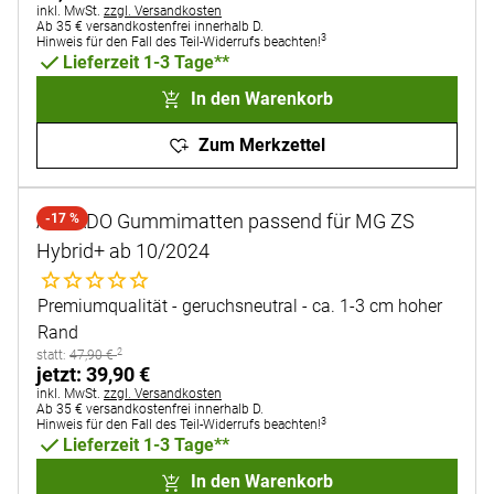
Steuerhinweis:
inkl. MwSt.
zzgl. Versandkosten
Ab 35 € versandkostenfrei innerhalb D.
3
Hinweis für den Fall des Teil-Widerrufs beachten!
Lieferzeit 1-3 Tage**
In den Warenkorb
Zum Merkzettel
AURADO Gummimatten passend für MG ZS
-17 %
Hybrid+ ab 10/2024
Noch keine Bewertungen abgegeben
Premiumqualität - geruchsneutral - ca. 1-3 cm hoher
Rand
2
statt:
statt:
47
,
90
€
jetzt:
jetzt:
39
,
90
€
Steuerhinweis:
inkl. MwSt.
zzgl. Versandkosten
Ab 35 € versandkostenfrei innerhalb D.
3
Hinweis für den Fall des Teil-Widerrufs beachten!
Lieferzeit 1-3 Tage**
In den Warenkorb