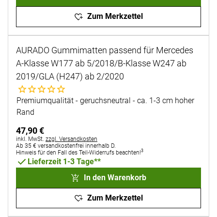
Zum Merkzettel
AURADO Gummimatten passend für Mercedes
A-Klasse W177 ab 5/2018/B-Klasse W247 ab
2019/GLA (H247) ab 2/2020
Noch keine Bewertungen abgegeben
Premiumqualität - geruchsneutral - ca. 1-3 cm hoher
Rand
47
,
90
€
Steuerhinweis:
inkl. MwSt.
zzgl. Versandkosten
Ab 35 € versandkostenfrei innerhalb D.
3
Hinweis für den Fall des Teil-Widerrufs beachten!
Lieferzeit 1-3 Tage**
In den Warenkorb
Zum Merkzettel