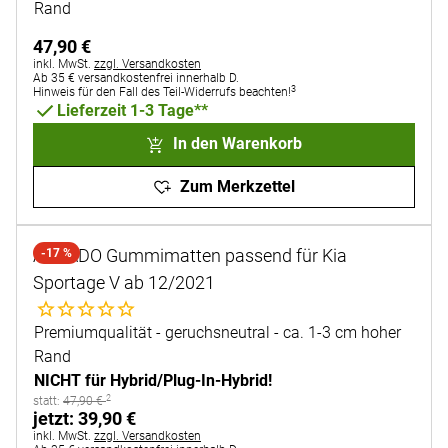
Rand
47
,
90
€
Steuerhinweis:
inkl. MwSt.
zzgl. Versandkosten
Ab 35 € versandkostenfrei innerhalb D.
3
Hinweis für den Fall des Teil-Widerrufs beachten!
Lieferzeit 1-3 Tage**
In den Warenkorb
Zum Merkzettel
AURADO Gummimatten passend für Kia
-17 %
Sportage V ab 12/2021
Noch keine Bewertungen abgegeben
Premiumqualität - geruchsneutral - ca. 1-3 cm hoher
Rand
NICHT für Hybrid/Plug-In-Hybrid!
2
statt:
statt:
47
,
90
€
jetzt:
jetzt:
39
,
90
€
Steuerhinweis:
inkl. MwSt.
zzgl. Versandkosten