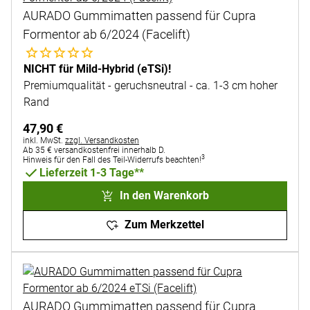
AURADO Gummimatten passend für Cupra
Formentor ab 6/2024 (Facelift)
Noch keine Bewertungen abgegeben
NICHT für Mild-Hybrid (eTSi)!
Premiumqualität - geruchsneutral - ca. 1-3 cm hoher
Rand
47
,
90
€
Steuerhinweis:
inkl. MwSt.
zzgl. Versandkosten
Ab 35 € versandkostenfrei innerhalb D.
3
Hinweis für den Fall des Teil-Widerrufs beachten!
Lieferzeit 1-3 Tage**
In den Warenkorb
Zum Merkzettel
AURADO Gummimatten passend für Cupra