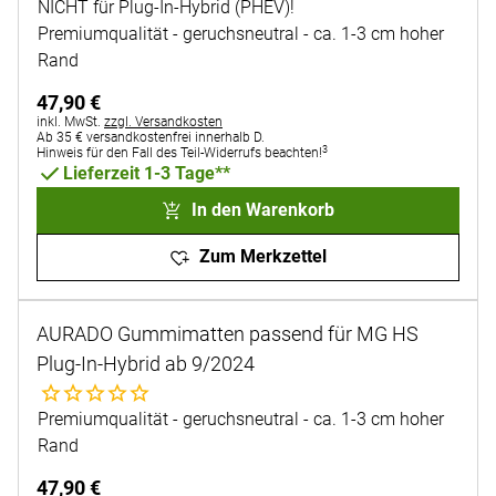
NICHT für Plug-In-Hybrid (PHEV)!
Premiumqualität - geruchsneutral - ca. 1-3 cm hoher
Rand
47
,
90
€
Steuerhinweis:
inkl. MwSt.
zzgl. Versandkosten
Ab 35 € versandkostenfrei innerhalb D.
3
Hinweis für den Fall des Teil-Widerrufs beachten!
Lieferzeit 1-3 Tage**
In den Warenkorb
Zum Merkzettel
AURADO Gummimatten passend für MG HS
Plug-In-Hybrid ab 9/2024
Noch keine Bewertungen abgegeben
Premiumqualität - geruchsneutral - ca. 1-3 cm hoher
Rand
47
,
90
€