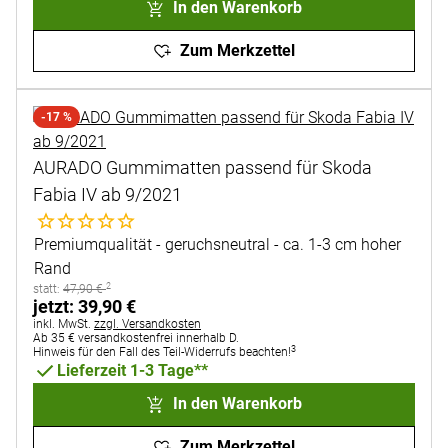
In den Warenkorb
Zum Merkzettel
-17 %
AURADO Gummimatten passend für Skoda
Fabia IV ab 9/2021
Noch keine Bewertungen abgegeben
Premiumqualität - geruchsneutral - ca. 1-3 cm hoher
Rand
2
statt:
statt:
47
,
90
€
jetzt:
jetzt:
39
,
90
€
Steuerhinweis:
inkl. MwSt.
zzgl. Versandkosten
Ab 35 € versandkostenfrei innerhalb D.
3
Hinweis für den Fall des Teil-Widerrufs beachten!
Lieferzeit 1-3 Tage**
In den Warenkorb
Zum Merkzettel