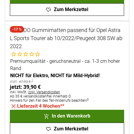
Zum Merkzettel
AURADO Gummimatten passend für Opel Astra
-17 %
L Sports Tourer ab 10/2022/Peugeot 308 SW ab
2022
Noch keine Bewertungen abgegeben
Premiumqualität - geruchsneutral - ca. 1-3 cm hoher
Rand
NICHT für Elektro, NICHT für Mild-Hybrid!
2
statt:
statt:
47
,
90
€
jetzt:
jetzt:
39
,
90
€
Steuerhinweis:
inkl. MwSt.
zzgl. Versandkosten
Ab 35 € versandkostenfrei innerhalb D.
3
Hinweis für den Fall des Teil-Widerrufs beachten!
Lieferzeit 4 Wochen**
In den Warenkorb
Zum Merkzettel