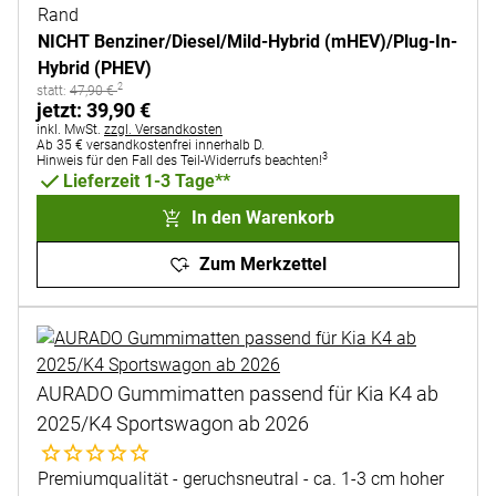
Rand
NICHT Benziner/Diesel/Mild-Hybrid (mHEV)/Plug-In-
Hybrid (PHEV)
2
statt:
statt:
47
,
90
€
jetzt:
jetzt:
39
,
90
€
Steuerhinweis:
inkl. MwSt.
zzgl. Versandkosten
Ab 35 € versandkostenfrei innerhalb D.
3
Hinweis für den Fall des Teil-Widerrufs beachten!
Lieferzeit 1-3 Tage**
In den Warenkorb
Zum Merkzettel
AURADO Gummimatten passend für Kia K4 ab
2025/K4 Sportswagon ab 2026
Noch keine Bewertungen abgegeben
Premiumqualität - geruchsneutral - ca. 1-3 cm hoher