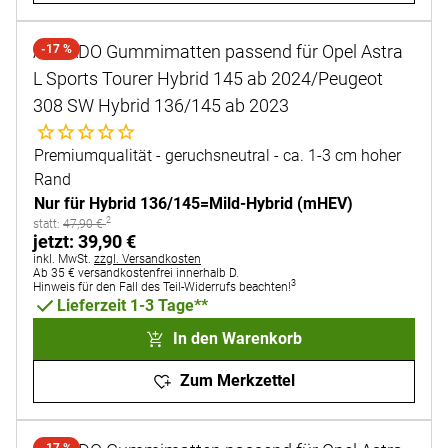
AURADO Gummimatten passend für Opel Astra
-17 %
L Sports Tourer Hybrid 145 ab 2024/Peugeot
308 SW Hybrid 136/145 ab 2023
Noch keine Bewertungen abgegeben
Premiumqualität - geruchsneutral - ca. 1-3 cm hoher
Rand
Nur für Hybrid 136/145=Mild-Hybrid (mHEV)
2
statt:
statt:
47
,
90
€
jetzt:
jetzt:
39
,
90
€
Steuerhinweis:
inkl. MwSt.
zzgl. Versandkosten
Ab 35 € versandkostenfrei innerhalb D.
3
Hinweis für den Fall des Teil-Widerrufs beachten!
Lieferzeit 1-3 Tage**
In den Warenkorb
Zum Merkzettel
-17 %