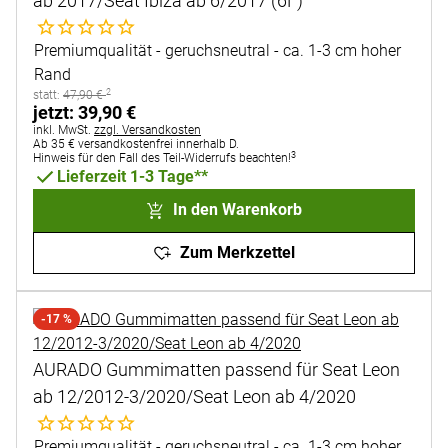
ab 2017/Seat Ibiza ab 6/2017 (6F)
Noch keine Bewertungen abgegeben
Premiumqualität - geruchsneutral - ca. 1-3 cm hoher
Rand
2
statt:
statt:
47
,
90
€
jetzt:
jetzt:
39
,
90
€
Steuerhinweis:
inkl. MwSt.
zzgl. Versandkosten
Ab 35 € versandkostenfrei innerhalb D.
3
Hinweis für den Fall des Teil-Widerrufs beachten!
Lieferzeit 1-3 Tage**
In den Warenkorb
Zum Merkzettel
-17 %
AURADO Gummimatten passend für Seat Leon
ab 12/2012-3/2020/Seat Leon ab 4/2020
Noch keine Bewertungen abgegeben
Premiumqualität - geruchsneutral - ca. 1-3 cm hoher