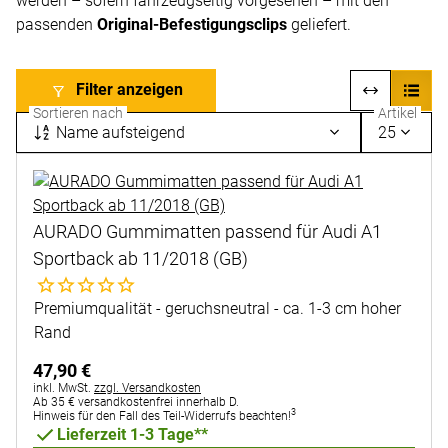
werden – sofern fahrzeugseitig vorgesehen – mit den
passenden
Original-Befestigungsclips
geliefert.
Filter anzeigen
Sortieren nach
Artikel
Name aufsteigend
25
AURADO Gummimatten passend für Audi A1
Sportback ab 11/2018 (GB)
Noch keine Bewertungen abgegeben
Premiumqualität - geruchsneutral - ca. 1-3 cm hoher
Rand
47
,
90
€
Steuerhinweis:
inkl. MwSt.
zzgl. Versandkosten
Ab 35 € versandkostenfrei innerhalb D.
3
Hinweis für den Fall des Teil-Widerrufs beachten!
Lieferzeit 1-3 Tage**