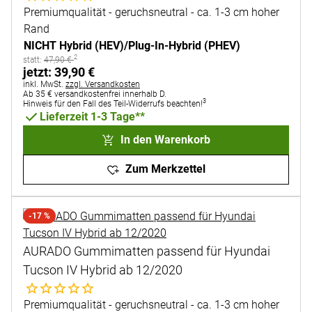
Premiumqualität - geruchsneutral - ca. 1-3 cm hoher
Rand
NICHT Hybrid (HEV)/Plug-In-Hybrid (PHEV)
2
statt:
statt:
47
,
90
€
jetzt:
jetzt:
39
,
90
€
Steuerhinweis:
inkl. MwSt.
zzgl. Versandkosten
Ab 35 € versandkostenfrei innerhalb D.
3
Hinweis für den Fall des Teil-Widerrufs beachten!
Lieferzeit 1-3 Tage**
In den Warenkorb
Zum Merkzettel
-17 %
AURADO Gummimatten passend für Hyundai
Tucson IV Hybrid ab 12/2020
Noch keine Bewertungen abgegeben
Premiumqualität - geruchsneutral - ca. 1-3 cm hoher