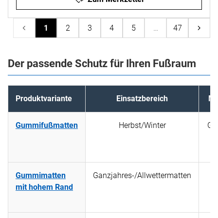
1
2
3
4
5
…
47
Der passende Schutz für Ihren Fußraum
Produktvariante
Einsatzbereich
Ma
Gummifußmatten
Herbst/Winter
Gu
Gummimatten
Ganzjahres-/Allwettermatten
mit hohem Rand
S