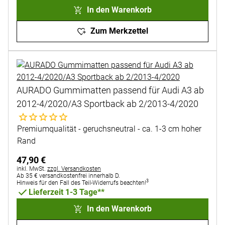
In den Warenkorb
Zum Merkzettel
AURADO Gummimatten passend für Audi A3 ab
2012-4/2020/A3 Sportback ab 2/2013-4/2020
Noch keine Bewertungen abgegeben
Premiumqualität - geruchsneutral - ca. 1-3 cm hoher
Rand
47
,
90
€
Steuerhinweis:
inkl. MwSt.
zzgl. Versandkosten
Ab 35 € versandkostenfrei innerhalb D.
3
Hinweis für den Fall des Teil-Widerrufs beachten!
Lieferzeit 1-3 Tage**
In den Warenkorb