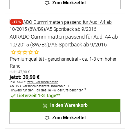
Zum Merkzettel
-17 %
AURADO Gummimatten passend für Audi A4 ab
10/2015 (8W/B9)/A5 Sportback ab 9/2016
Noch keine Bewertungen abgegeben
Premiumqualität - geruchsneutral - ca. 1-3 cm hoher
Rand
2
statt:
statt:
47
,
90
€
jetzt:
jetzt:
39
,
90
€
Steuerhinweis:
inkl. MwSt.
zzgl. Versandkosten
Ab 35 € versandkostenfrei innerhalb D.
3
Hinweis für den Fall des Teil-Widerrufs beachten!
Lieferzeit 1-3 Tage**
In den Warenkorb
Zum Merkzettel