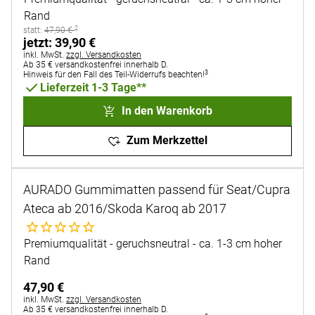
Rand
2
statt:
statt:
47
,
90
€
jetzt:
jetzt:
39
,
90
€
Steuerhinweis:
inkl. MwSt.
zzgl. Versandkosten
Ab 35 € versandkostenfrei innerhalb D.
3
Hinweis für den Fall des Teil-Widerrufs beachten!
Lieferzeit 1-3 Tage**
In den Warenkorb
Zum Merkzettel
AURADO Gummimatten passend für Seat/Cupra
Ateca ab 2016/Skoda Karoq ab 2017
Noch keine Bewertungen abgegeben
Premiumqualität - geruchsneutral - ca. 1-3 cm hoher
Rand
47
,
90
€
Steuerhinweis:
inkl. MwSt.
zzgl. Versandkosten
Ab 35 € versandkostenfrei innerhalb D.