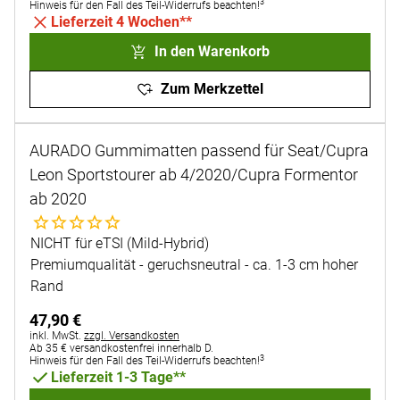
3
Hinweis für den Fall des Teil-Widerrufs beachten!
Lieferzeit 4 Wochen**
In den Warenkorb
Zum Merkzettel
AURADO Gummimatten passend für Seat/Cupra
Leon Sportstourer ab 4/2020/Cupra Formentor
ab 2020
Noch keine Bewertungen abgegeben
NICHT für eTSI (Mild-Hybrid)
Premiumqualität - geruchsneutral - ca. 1-3 cm hoher
Rand
47
,
90
€
Steuerhinweis:
inkl. MwSt.
zzgl. Versandkosten
Ab 35 € versandkostenfrei innerhalb D.
3
Hinweis für den Fall des Teil-Widerrufs beachten!
Lieferzeit 1-3 Tage**