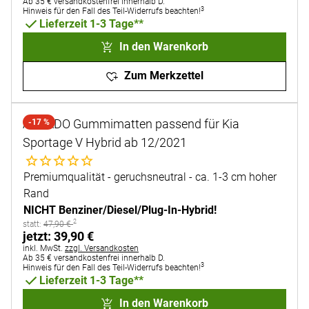
Ab 35 € versandkostenfrei innerhalb D.
3
Hinweis für den Fall des Teil-Widerrufs beachten!
Lieferzeit 1-3 Tage**
In den Warenkorb
Zum Merkzettel
AURADO Gummimatten passend für Kia
-17 %
Sportage V Hybrid ab 12/2021
Noch keine Bewertungen abgegeben
Premiumqualität - geruchsneutral - ca. 1-3 cm hoher
Rand
NICHT Benziner/Diesel/Plug-In-Hybrid!
2
statt:
statt:
47
,
90
€
jetzt:
jetzt:
39
,
90
€
Steuerhinweis:
inkl. MwSt.
zzgl. Versandkosten
Ab 35 € versandkostenfrei innerhalb D.
3
Hinweis für den Fall des Teil-Widerrufs beachten!
Lieferzeit 1-3 Tage**
In den Warenkorb