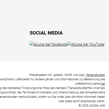
SOCIAL MEDIA
Preisangaben inkl. gesetzl. MwSt. und zzgl.
Versandkosten
Deutschland. Lieferzeiten für andere Länder und Informationen zur Berechnung des
Liefertermins siehe
hier
2
3
g des Herstellers
Ursprünglicher Preis des Händlers
Versandkostenfrei innerhalb
rrgut-Artikel). Bei Teil-Widerruf Ihrerseits und Unterschreitung des Schwellenwerts
 Versandkosten nachzufordern, sofern wir Sie vorab über die Höhe informiert haben
oder diese leicht errechenbar waren.
© 2026 AZUGA oHG