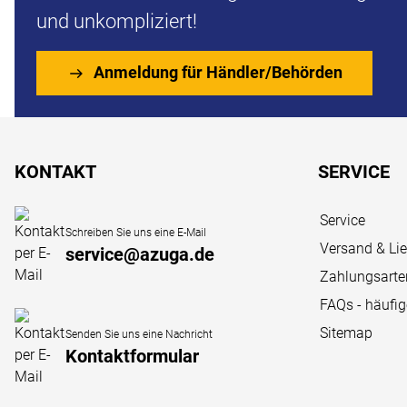
und unkompliziert!
Anmeldung für Händler/Behörden
Fußzeile
KONTAKT
SERVICE
Service
Schreiben Sie uns eine E-Mail
Versand & Li
service@azuga.de
Zahlungsarte
FAQs - häufi
Sitemap
Senden Sie uns eine Nachricht
Kontaktformular