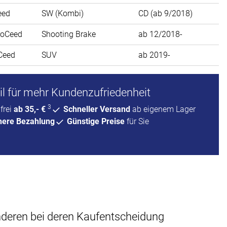
eed
SW (Kombi)
CD (ab 9/2018)
roCeed
Shooting Brake
ab 12/2018-
Ceed
SUV
ab 2019-
l für mehr Kundenzufriedenheit
3
frei
ab 35,- €
Schneller Versand
ab eigenem Lager
here Bezahlung
Günstige Preise
für Sie
anderen bei deren Kaufentscheidung