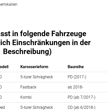
hemikalien
asst in folgende Fahrzeuge
lich Einschränkungen in der
Beschreibung)
odell
Karosserieform
Baureihe
0
5-türer Schrägheck
PD (2017-)
0
Fastback
ab 2018-
0
Kombi
PD (ab 7/2017-)
eed
5-türer Schrägheck
CD (ab 6/2018-)