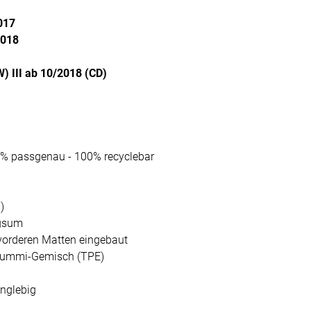
017
2018
) III ab 10/2018 (CD)
0% passgenau - 100% recyclebar
)
ngsum
 vorderen Matten eingebaut
-Gummi-Gemisch (TPE)
anglebig