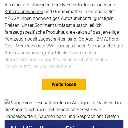
Als einer der führenden Direktversender für passgenaue
Kofferraumwannen
und Gummimatten in Europa bietet
AZUGA Ihnen hochwertiges Autozubehör zu günstigen
Preisen. Unser Sortiment umfasst ausschließlich
fahrzeugspezifische Produkte, die exakt auf das jeweilige
Fahrzeugmodell zugeschnitten sind. Ob
Audi
,
BMW
,
Ford
,
Opel
,
Mercedes
oder
VW
– bei uns finden Sie maßgefertigte
Kofferraumwannen, rutschfeste Gummimatten,
strapazierfähige Fußmatten, Sonnenschutzblenden,
Lackschutzfolien und vieles mehr.
Dank eigener Großserienproduktion und Direktvertrieb ohne
Weiterlesen
Zwischenhändler können wir Top-Qualität zu
unschlagbaren Preisen anbieten. Unsere
Kofferraummatten
sind in verschiedenen Ausführungen erhältlich – von der
Standard-PE-Ausführung über Varianten mit Antirutsch-
Funktion bis hin zu
Premium-Gummi-Kofferraumwannen
.
Wir beliefern sowohl Privatkunden als auch
Geschäftskunden und garantieren durch unsere optimierte