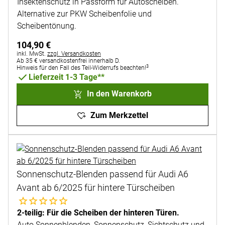
Insektenschutz in Passform für Autoscheiben.
Alternative zur PKW Scheibenfolie und
Scheibentönung.
104
,
90
€
Steuerhinweis:
inkl. MwSt.
zzgl. Versandkosten
Ab 35 € versandkostenfrei innerhalb D.
3
Hinweis für den Fall des Teil-Widerrufs beachten!
Lieferzeit 1-3 Tage**
In den Warenkorb
Zum Merkzettel
Sonnenschutz-Blenden passend für Audi A6
Avant ab 6/2025 für hintere Türscheiben
Noch keine Bewertungen abgegeben
2-teilig: Für die Scheiben der hinteren Türen.
Auto Sonnenblenden, Sonnenschutz, Sichtschutz und