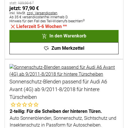
2
statt:
statt:
109
,
90
€
jetzt:
jetzt:
97
,
90
€
Steuerhinweis:
inkl. MwSt.
zzgl. Versandkosten
Ab 35 € versandkostenfrei innerhalb D.
3
Hinweis für den Fall des Teil-Widerrufs beachten!
Lieferzeit 5-6 Wochen **
In den Warenkorb
Zum Merkzettel
Sonnenschutz-Blenden passend für Audi A6
Avant (4G) ab 9/2011-8/2018 für hintere
Türscheiben
Noch keine Bewertungen abgegeben
2-teilig: Für die Scheiben der hinteren Türen.
Auto Sonnenblenden, Sonnenschutz, Sichtschutz und
Insektenschutz in Passform für Autoscheiben.