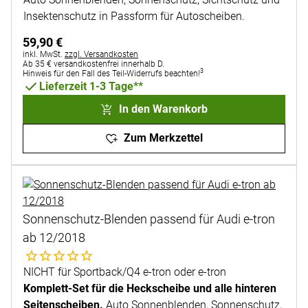
Insektenschutz in Passform für Autoscheiben.
59
,
90
€
Steuerhinweis:
inkl. MwSt.
zzgl. Versandkosten
Ab 35 € versandkostenfrei innerhalb D.
3
Hinweis für den Fall des Teil-Widerrufs beachten!
Lieferzeit 1-3 Tage**
In den Warenkorb
Zum Merkzettel
Sonnenschutz-Blenden passend für Audi e-tron
ab 12/2018
Noch keine Bewertungen abgegeben
NICHT für Sportback/Q4 e-tron oder e-tron
Komplett-Set für die Heckscheibe und alle hinteren
Seitenscheiben.
Auto Sonnenblenden, Sonnenschutz,