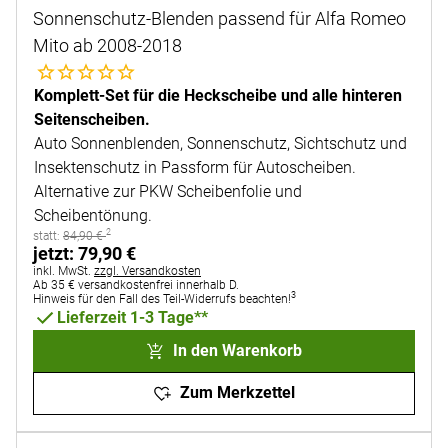
Sonnenschutz-Blenden passend für Alfa Romeo
Mito ab 2008-2018
Noch keine Bewertungen abgegeben
Komplett-Set für die Heckscheibe und alle hinteren
Seitenscheiben.
Auto Sonnenblenden, Sonnenschutz, Sichtschutz und
Insektenschutz in Passform für Autoscheiben.
Alternative zur PKW Scheibenfolie und
Scheibentönung.
2
statt:
statt:
84
,
90
€
jetzt:
jetzt:
79
,
90
€
Steuerhinweis:
inkl. MwSt.
zzgl. Versandkosten
Ab 35 € versandkostenfrei innerhalb D.
3
Hinweis für den Fall des Teil-Widerrufs beachten!
Lieferzeit 1-3 Tage**
In den Warenkorb
Zum Merkzettel