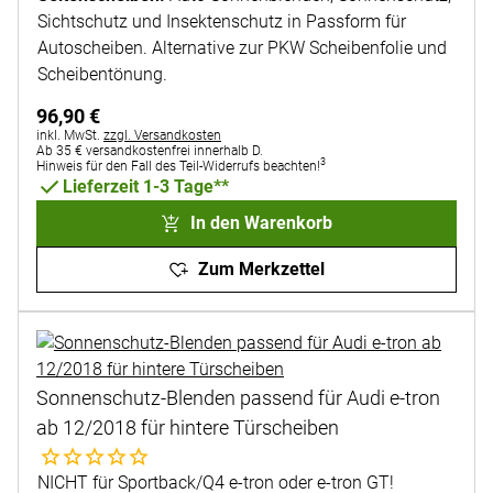
Sichtschutz und Insektenschutz in Passform für
Autoscheiben. Alternative zur PKW Scheibenfolie und
Scheibentönung.
96
,
90
€
Steuerhinweis:
inkl. MwSt.
zzgl. Versandkosten
Ab 35 € versandkostenfrei innerhalb D.
3
Hinweis für den Fall des Teil-Widerrufs beachten!
Lieferzeit 1-3 Tage**
In den Warenkorb
Zum Merkzettel
Sonnenschutz-Blenden passend für Audi e-tron
ab 12/2018 für hintere Türscheiben
Noch keine Bewertungen abgegeben
NICHT für Sportback/Q4 e-tron oder e-tron GT!