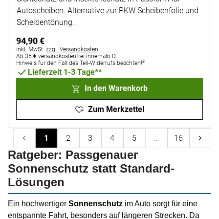
Autoscheiben. Alternative zur PKW Scheibenfolie und
Scheibentönung.
94
,
90
€
Steuerhinweis:
inkl. MwSt.
zzgl. Versandkosten
Ab 35 € versandkostenfrei innerhalb D.
3
Hinweis für den Fall des Teil-Widerrufs beachten!
Lieferzeit 1-3 Tage**
In den Warenkorb
Zum Merkzettel
1
2
3
4
5
…
16
Ratgeber: Passgenauer
Sonnenschutz statt Standard-
Lösungen
Ein hochwertiger
Sonnenschutz
im Auto sorgt für eine
entspannte Fahrt, besonders auf längeren Strecken. Da