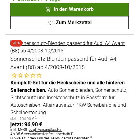
In den Warenkorb
Zum Merkzettel
-8 %
Sonnenschutz-Blenden passend für Audi A4
Avant (B8) ab 4/2008-10/2015
Noch keine Bewertungen abgegeben
Komplett-Set für die Heckscheibe und alle hinteren
Seitenscheiben.
Auto Sonnenblenden, Sonnenschutz,
Sichtschutz und Insektenschutz in Passform für
Autoscheiben. Alternative zur PKW Scheibenfolie und
Scheibentönung.
2
statt:
statt:
104
,
90
€
jetzt:
jetzt:
96
,
90
€
Steuerhinweis:
inkl. MwSt.
zzgl. Versandkosten
Ab 35 € versandkostenfrei innerhalb D.
3
Hinweis für den Fall des Teil-Widerrufs beachten!