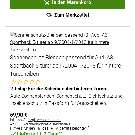
In den Warenkorb
Zum Merkzettel
Sonnenschutz-Blenden passend für Audi A3
Sportback 5-türer ab 9/2004-1/2013 für hintere
Türscheiben
Noch keine Bewertungen abgegeben
2-teilig: Für die Scheiben der hinteren Türen.
Auto Sonnenblenden, Sonnenschutz, Sichtschutz und
Insektenschutz in Passform für Autoscheiben.
59
,
90
€
Steuerhinweis:
inkl. MwSt.
zzgl. Versandkosten
Ab 35 € versandkostenfrei innerhalb D.
3
Hinweis für den Fall des Teil-Widerrufs beachten!
Lieferzeit 1-3 Tage**