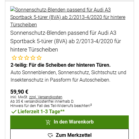
Sonnenschutz-Blenden passend für Audi A3
Sportback 5-türer (8VA) ab 2/2013-4/2020 für
hintere Türscheiben
Noch keine Bewertungen abgegeben
2-teilig: Für die Scheiben der hinteren Türen.
Auto Sonnenblenden, Sonnenschutz, Sichtschutz und
Insektenschutz in Passform für Autoscheiben.
59
,
90
€
Steuerhinweis:
inkl. MwSt.
zzgl. Versandkosten
Ab 35 € versandkostenfrei innerhalb D.
3
Hinweis für den Fall des Teil-Widerrufs beachten!
Lieferzeit 1-3 Tage**
In den Warenkorb
Zum Merkzettel