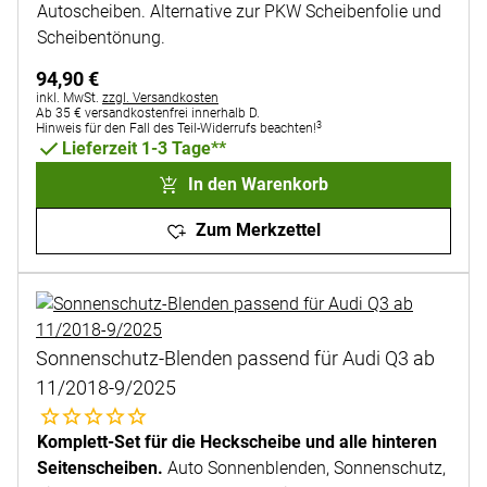
Autoscheiben. Alternative zur PKW Scheibenfolie und
Scheibentönung.
94
,
90
€
Steuerhinweis:
inkl. MwSt.
zzgl. Versandkosten
Ab 35 € versandkostenfrei innerhalb D.
3
Hinweis für den Fall des Teil-Widerrufs beachten!
Lieferzeit 1-3 Tage**
In den Warenkorb
Zum Merkzettel
Sonnenschutz-Blenden passend für Audi Q3 ab
11/2018-9/2025
Noch keine Bewertungen abgegeben
Komplett-Set für die Heckscheibe und alle hinteren
Seitenscheiben.
Auto Sonnenblenden, Sonnenschutz,