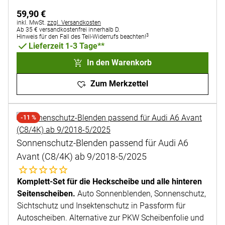
59
,
90
€
Steuerhinweis:
inkl. MwSt.
zzgl. Versandkosten
Ab 35 € versandkostenfrei innerhalb D.
3
Hinweis für den Fall des Teil-Widerrufs beachten!
Lieferzeit 1-3 Tage**
In den Warenkorb
Zum Merkzettel
-11 %
Sonnenschutz-Blenden passend für Audi A6
Avant (C8/4K) ab 9/2018-5/2025
Noch keine Bewertungen abgegeben
Komplett-Set für die Heckscheibe und alle hinteren
Seitenscheiben.
Auto Sonnenblenden, Sonnenschutz,
Sichtschutz und Insektenschutz in Passform für
Autoscheiben. Alternative zur PKW Scheibenfolie und