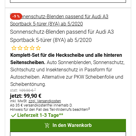
-9 %
Sonnenschutz-Blenden passend für Audi A3
Sportback 5-türer (8YA) ab 5/2020
Noch keine Bewertungen abgegeben
Komplett-Set für die Heckscheibe und alle hinteren
Seitenscheiben.
Auto Sonnenblenden, Sonnenschutz,
Sichtschutz und Insektenschutz in Passform für
Autoscheiben. Alternative zur PKW Scheibenfolie und
Scheibentönung.
2
statt:
statt:
109
,
90
€
jetzt:
jetzt:
99
,
90
€
Steuerhinweis:
inkl. MwSt.
zzgl. Versandkosten
Ab 35 € versandkostenfrei innerhalb D.
3
Hinweis für den Fall des Teil-Widerrufs beachten!
Lieferzeit 1-3 Tage**
In den Warenkorb