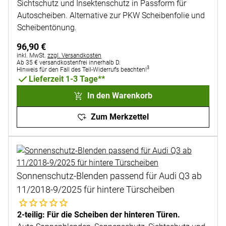
Sichtschutz und Insektenschutz in Passform für
Autoscheiben. Alternative zur PKW Scheibenfolie und
Scheibentönung.
96
,
90
€
Steuerhinweis:
inkl. MwSt.
zzgl. Versandkosten
Ab 35 € versandkostenfrei innerhalb D.
3
Hinweis für den Fall des Teil-Widerrufs beachten!
Lieferzeit 1-3 Tage**
In den Warenkorb
Zum Merkzettel
Sonnenschutz-Blenden passend für Audi Q3 ab
11/2018-9/2025 für hintere Türscheiben
Noch keine Bewertungen abgegeben
2-teilig: Für die Scheiben der hinteren Türen.