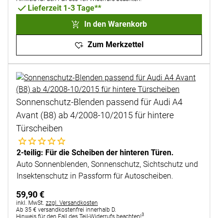
Lieferzeit 1-3 Tage**
In den Warenkorb
Zum Merkzettel
Sonnenschutz-Blenden passend für Audi A4
Avant (B8) ab 4/2008-10/2015 für hintere
Türscheiben
Noch keine Bewertungen abgegeben
2-teilig: Für die Scheiben der hinteren Türen.
Auto Sonnenblenden, Sonnenschutz, Sichtschutz und
Insektenschutz in Passform für Autoscheiben.
59
,
90
€
Steuerhinweis:
inkl. MwSt.
zzgl. Versandkosten
Ab 35 € versandkostenfrei innerhalb D.
3
Hinweis für den Fall des Teil-Widerrufs beachten!