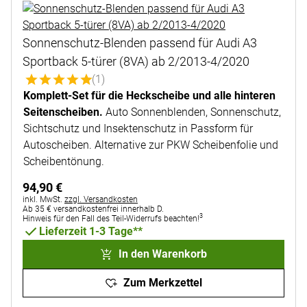
Sonnenschutz-Blenden passend für Audi A3
Sportback 5-türer (8VA) ab 2/2013-4/2020
Bewertung: 5 von 5 (1 Bewertungen)
(1)
Komplett-Set für die Heckscheibe und alle hinteren
Seitenscheiben.
Auto Sonnenblenden, Sonnenschutz,
Sichtschutz und Insektenschutz in Passform für
Autoscheiben. Alternative zur PKW Scheibenfolie und
Scheibentönung.
94
,
90
€
Steuerhinweis:
inkl. MwSt.
zzgl. Versandkosten
Ab 35 € versandkostenfrei innerhalb D.
3
Hinweis für den Fall des Teil-Widerrufs beachten!
Lieferzeit 1-3 Tage**
In den Warenkorb
Zum Merkzettel