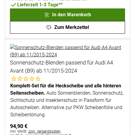
Lieferzeit 1-3 Tage**
In den Warenkorb
Zum Merkzettel
Sonnenschutz-Blenden passend für Audi A4
Avant (B9) ab 11/2015-2024
Noch keine Bewertungen abgegeben
Komplett-Set für die Heckscheibe und alle hinteren
Seitenscheiben.
Auto Sonnenblenden, Sonnenschutz,
Sichtschutz und Insektenschutz in Passform für
Autoscheiben. Alternative zur PKW Scheibenfolie und
Scheibentönung.
94
,
90
€
Steuerhinweis:
inkl. MwSt.
zzgl. Versandkosten