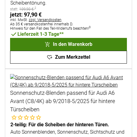
Scheibentönung.
2
statt:
statt:
109
,
90
€
jetzt:
jetzt:
97
,
90
€
Steuerhinweis:
inkl. MwSt.
zzgl. Versandkosten
Ab 35 € versandkostenfrei innerhalb D.
3
Hinweis für den Fall des Teil-Widerrufs beachten!
Lieferzeit 1-3 Tage**
In den Warenkorb
Zum Merkzettel
Sonnenschutz-Blenden passend für Audi A6
Avant (C8/4K) ab 9/2018-5/2025 für hintere
Türscheiben
Noch keine Bewertungen abgegeben
2-teilig: Für die Scheiben der hinteren Türen.
Auto Sonnenblenden, Sonnenschutz, Sichtschutz und