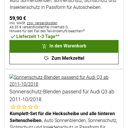
Auto Sonnenblenden, Sonnenschutz, Sichtschutz und
Insektenschutz in Passform für Autoscheiben.
59
,
90
€
Steuerhinweis:
inkl. MwSt.
zzgl. Versandkosten
Ab 35 € versandkostenfrei innerhalb D.
3
Hinweis für den Fall des Teil-Widerrufs beachten!
Lieferzeit 1-3 Tage**
In den Warenkorb
Zum Merkzettel
Sonnenschutz-Blenden passend für Audi Q3 ab
2011-10/2018
Noch keine Bewertungen abgegeben
Komplett-Set für die Heckscheibe und alle hinteren
Seitenscheiben.
Auto Sonnenblenden, Sonnenschutz,
Sichtschutz und Insektenschutz in Passform für