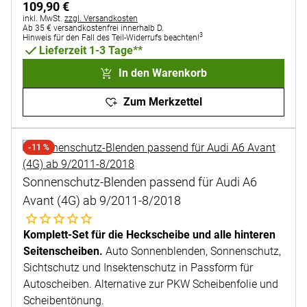
109
,
90
€
Steuerhinweis:
inkl. MwSt.
zzgl. Versandkosten
Ab 35 € versandkostenfrei innerhalb D.
3
Hinweis für den Fall des Teil-Widerrufs beachten!
Lieferzeit 1-3 Tage**
In den Warenkorb
Zum Merkzettel
-11 %
Sonnenschutz-Blenden passend für Audi A6
Avant (4G) ab 9/2011-8/2018
Noch keine Bewertungen abgegeben
Komplett-Set für die Heckscheibe und alle hinteren
Seitenscheiben.
Auto Sonnenblenden, Sonnenschutz,
Sichtschutz und Insektenschutz in Passform für
Autoscheiben. Alternative zur PKW Scheibenfolie und
Scheibentönung.