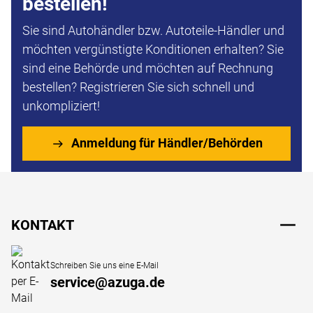
bestellen!
Sie sind Autohändler bzw. Autoteile-Händler und
möchten vergünstigte Konditionen erhalten? Sie
sind eine Behörde und möchten auf Rechnung
bestellen? Registrieren Sie sich schnell und
unkompliziert!
Anmeldung für Händler/Behörden
Fußzeile
KONTAKT
Schreiben Sie uns eine E-Mail
service@azuga.de