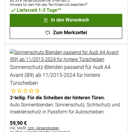
Ab 35 € versandkostenfrei innerhalb D.
3
Hinweis für den Fall des Teil-Widerrufs beachten!
Lieferzeit 1-3 Tage**
In den Warenkorb
Zum Merkzettel
Sonnenschutz-Blenden passend für Audi A4
Avant (B9) ab 11/2015-2024 für hintere
Türscheiben
Noch keine Bewertungen abgegeben
2-teilig: Für die Scheiben der hinteren Türen.
Auto Sonnenblenden, Sonnenschutz, Sichtschutz und
Insektenschutz in Passform für Autoscheiben.
59
,
90
€
Steuerhinweis:
inkl. MwSt.
zzgl. Versandkosten