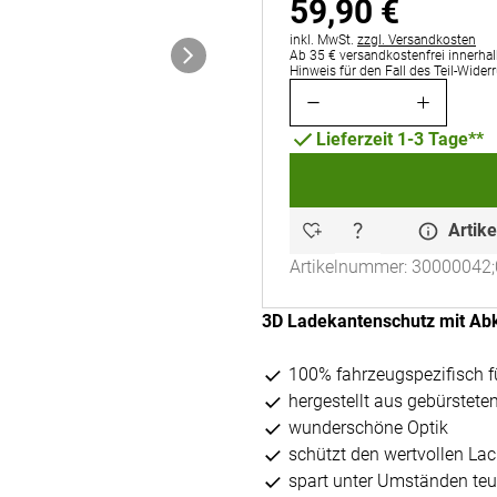
59
,
90
€
Steuerhinweis:
inkl. MwSt.
zzgl. Versandkosten
Ab 35 € versandkostenfrei innerhal
Hinweis für den Fall des Teil-Wider
Lieferzeit 1-3 Tage**
Artike
Artikelnummer: 30000042;
3D Ladekantenschutz mit Ab
100% fahrzeugspezifisch f
hergestellt aus gebürstetem
wunderschöne Optik
schützt den wertvollen La
spart unter Umständen teu