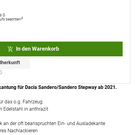
b D.
3
rufs beachten!
In den Warenkorb
lherkunft
0
kantung für Dacia Sandero/Sandero Stepway ab 2021.
ür das o.g. Fahrzeug
 Edelstahl in anthrazit
ck an der oft beanspruchten Ein- und Ausladekante
res Nachlackieren