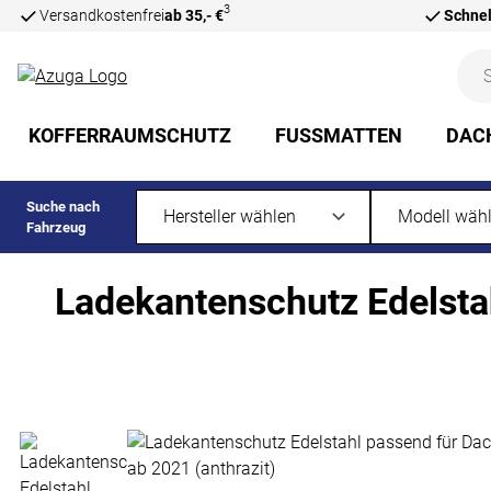
3
Versandkostenfrei
ab 35,- €
Schnel
Zum Hauptinhalt springen
KOFFERRAUMSCHUTZ
FUSSMATTEN
DAC
Suche nach
Fahrzeug
Ladekantenschutz Edelsta
Produktgalerie
Zur Kaufbox springen