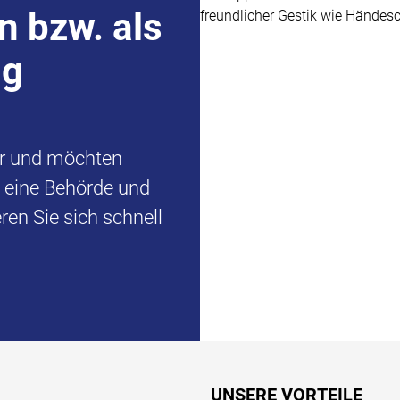
n bzw. als
ng
er und möchten
d eine Behörde und
en Sie sich schnell
UNSERE VORTEILE