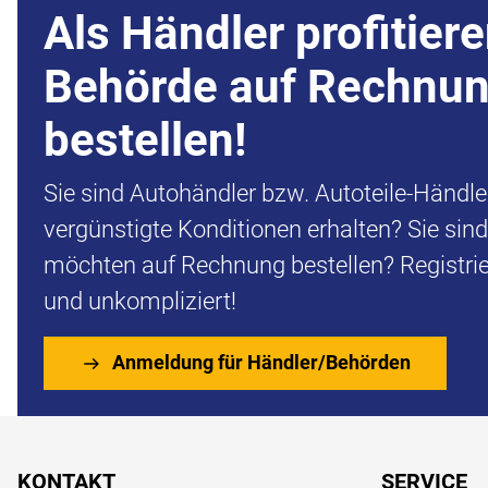
Als Händler profitiere
Behörde auf Rechnu
bestellen!
Sie sind Autohändler bzw. Autoteile-Händl
vergünstigte Konditionen erhalten? Sie sin
möchten auf Rechnung bestellen? Registrier
und unkompliziert!
Anmeldung für Händler/Behörden
Fußzeile
KONTAKT
SERVICE