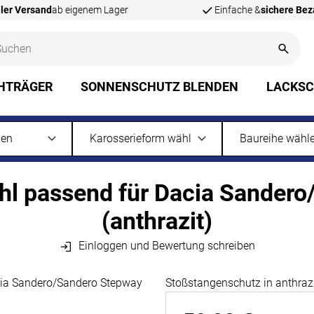
ler Versand
ab eigenem Lager
Einfache &
sichere Be
HTRÄGER
SONNENSCHUTZ BLENDEN
LACKS
hl passend für Dacia Sander
(anthrazit)
Einloggen und Bewertung schreiben
Stoßstangenschutz in anthrazi