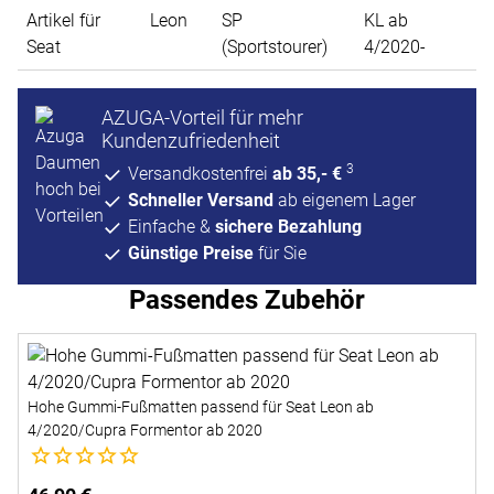
Artikel für
Leon
SP
KL ab
Seat
(Sportstourer)
4/2020-
AZUGA-Vorteil für mehr
Kundenzufriedenheit
3
Versandkostenfrei
ab 35,- €
Schneller Versand
ab eigenem Lager
Einfache &
sichere Bezahlung
Günstige Preise
für Sie
Passendes Zubehör
Zubehör überspringen
Hohe Gummi-Fußmatten passend für Seat Leon ab
4/2020/Cupra Formentor ab 2020
Noch keine Bewertungen abgegeben
S
N