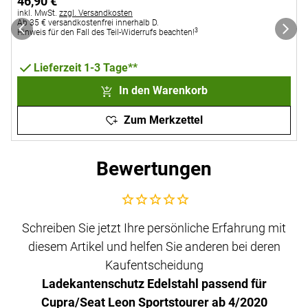
46
,
90
€
Steuerhinweis:
inkl. MwSt.
zzgl. Versandkosten
Ab 35 € versandkostenfrei innerhalb D.
S
i
3
Hinweis für den Fall des Teil-Widerrufs beachten!
A
H
Lieferzeit 1-3 Tage**
In den Warenkorb
Zum Merkzettel
Bewertungen
Noch keine Bewertungen abgegeben
Schreiben Sie jetzt Ihre persönliche Erfahrung mit
diesem Artikel und helfen Sie anderen bei deren
Kaufentscheidung
Ladekantenschutz Edelstahl passend für
Cupra/Seat Leon Sportstourer ab 4/2020