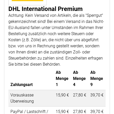
DHL International Premium
Achtung: Kein Versand von Artikeln, die als "Sperrgut"
gekennzeichnet sind! Bei einem Versand in das Nicht-
EU-Ausland fallen unter Umständen im Rahmen Ihrer
Bestellung zusätzlich noch weitere Steuern oder
Kosten (z.B. Zölle) an, die nicht über uns abgeführt
bzw. von uns in Rechnung gestellt werden, sondern
von Ihnen direkt an die zuständigen Zoll- oder
Steuerbehörden zu zahlen sind. Einzelheiten erfragen
Sie bitte bei diesen Behörden.
Ab
Ab
Ab
Menge
Menge
Menge
Zahlungsart
1
4
9
Vorauskasse
15
,
90
€
27
,
80
€
39
,
70
€
Überweisung
PayPal / Lastschrift /
15
,
90
€
27
,
80
€
39
,
70
€