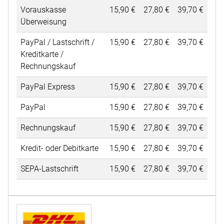
Vorauskasse
15
,
90
€
27
,
80
€
39
,
70
€
Überweisung
PayPal / Lastschrift /
15
,
90
€
27
,
80
€
39
,
70
€
Kreditkarte /
Rechnungskauf
PayPal Express
15
,
90
€
27
,
80
€
39
,
70
€
PayPal
15
,
90
€
27
,
80
€
39
,
70
€
Rechnungskauf
15
,
90
€
27
,
80
€
39
,
70
€
Kredit- oder Debitkarte
15
,
90
€
27
,
80
€
39
,
70
€
SEPA-Lastschrift
15
,
90
€
27
,
80
€
39
,
70
€
Tabelle der Versandkosten abhängig von Zahlungsart und