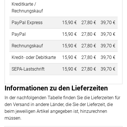
Kreditkarte /
Rechnungskauf
PayPal Express
15
,
90
€
27
,
80
€
39
,
70
€
PayPal
15
,
90
€
27
,
80
€
39
,
70
€
Rechnungskauf
15
,
90
€
27
,
80
€
39
,
70
€
Kredit- oder Debitkarte
15
,
90
€
27
,
80
€
39
,
70
€
SEPA-Lastschrift
15
,
90
€
27
,
80
€
39
,
70
€
Tabelle der Versandkosten abhängig von Zahlungsart und
Informationen zu den Lieferzeiten
In der nachfolgenden Tabelle finden Sie die Lieferzeiten für
den Versand in andere Länder, die Sie der Lieferzeit, die
beim jeweiligen Artikel angegeben ist, hinzurechnen
müssen.