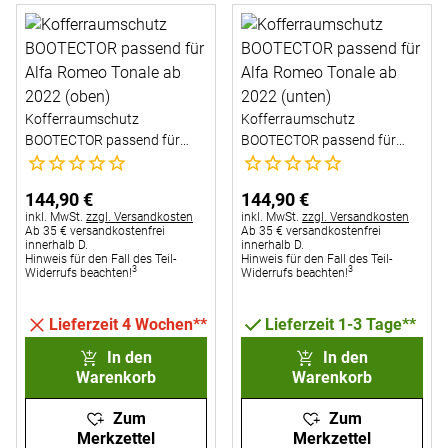
Kofferraumschutz
Kofferraumschutz
BOOTECTOR passend für
BOOTECTOR passend für
Noch keine Bewertungen abgegeben
Noch keine Bewertungen abg
Alfa Romeo Tonale ab 2022
Alfa Romeo Tonale ab 2022
(oben)
(unten)
144
,
90
€
144
,
90
€
Steuerhinweis:
Steuerhinweis:
inkl. MwSt.
zzgl. Versandkosten
inkl. MwSt.
zzgl. Versandkosten
Ab 35 € versandkostenfrei
Ab 35 € versandkostenfrei
innerhalb D.
innerhalb D.
Hinweis für den Fall des Teil-
Hinweis für den Fall des Teil-
3
3
Widerrufs beachten!
Widerrufs beachten!
Lieferzeit 4 Wochen**
Lieferzeit 1-3 Tage**
In den
In den
Warenkorb
Warenkorb
Zum
Zum
Merkzettel
Merkzettel