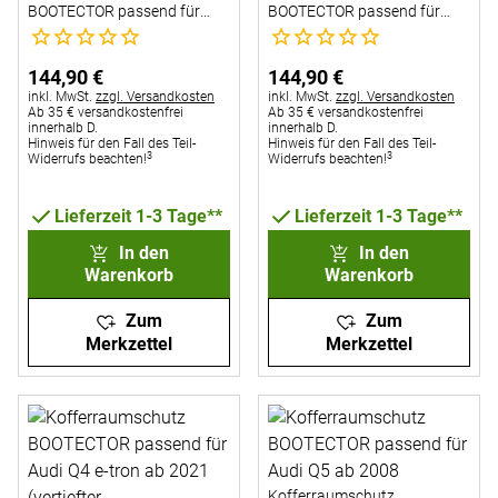
BOOTECTOR passend für
BOOTECTOR passend für
Noch keine Bewertungen abgegeben
Noch keine Bewertungen abg
Audi Q3 Sportback ab
Audi Q3 Sportback ab 2019-
11/2025 (hoher Boden)
10/2025
144
,
90
€
144
,
90
€
Steuerhinweis:
Steuerhinweis:
inkl. MwSt.
zzgl. Versandkosten
inkl. MwSt.
zzgl. Versandkosten
Ab 35 € versandkostenfrei
Ab 35 € versandkostenfrei
innerhalb D.
innerhalb D.
Hinweis für den Fall des Teil-
Hinweis für den Fall des Teil-
3
3
Widerrufs beachten!
Widerrufs beachten!
Lieferzeit 1-3 Tage**
Lieferzeit 1-3 Tage**
In den
In den
Warenkorb
Warenkorb
Zum
Zum
Merkzettel
Merkzettel
Kofferraumschutz