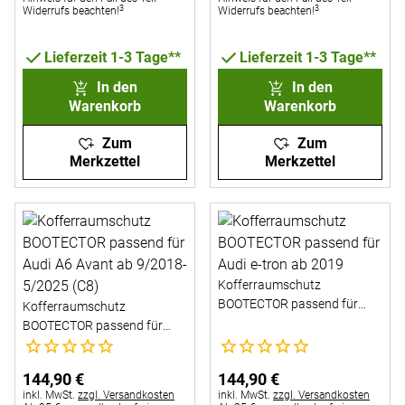
3
3
Widerrufs beachten!
Widerrufs beachten!
Lieferzeit 1-3 Tage**
Lieferzeit 1-3 Tage**
In den
In den
Warenkorb
Warenkorb
Zum
Zum
Merkzettel
Merkzettel
Kofferraumschutz
BOOTECTOR passend für
Kofferraumschutz
Audi e-tron ab 2019
BOOTECTOR passend für
Noch keine Bewertungen abgegeben
Noch keine Bewertungen abg
Audi A6 Avant ab 9/2018-
5/2025 (C8)
144
,
90
€
144
,
90
€
Steuerhinweis:
Steuerhinweis:
inkl. MwSt.
zzgl. Versandkosten
inkl. MwSt.
zzgl. Versandkosten