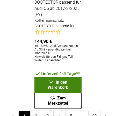
Kofferraumschutz
BOOTECTOR passend für
Noch keine Bewertungen abgegeben
Audi Q5 ab 2017-2/2025 (FY)
144
,
90
€
Steuerhinweis:
inkl. MwSt.
zzgl. Versandkosten
Ab 35 € versandkostenfrei
innerhalb D.
Hinweis für den Fall des Teil-
3
Widerrufs beachten!
Lieferzeit 1-3 Tage**
In den
Warenkorb
Zum
Merkzettel