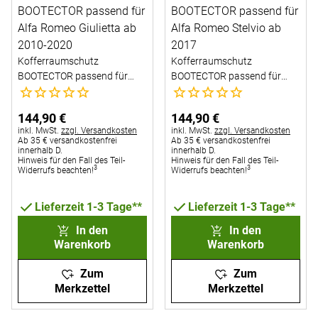
Kofferraumschutz
Kofferraumschutz
BOOTECTOR passend für
BOOTECTOR passend für
Noch keine Bewertungen abgegeben
Noch keine Bewertungen abg
Alfa Romeo Giulietta ab
Alfa Romeo Stelvio ab 2017
2010-2020
144
,
90
€
144
,
90
€
Steuerhinweis:
Steuerhinweis:
inkl. MwSt.
zzgl. Versandkosten
inkl. MwSt.
zzgl. Versandkosten
Ab 35 € versandkostenfrei
Ab 35 € versandkostenfrei
innerhalb D.
innerhalb D.
Hinweis für den Fall des Teil-
Hinweis für den Fall des Teil-
3
3
Widerrufs beachten!
Widerrufs beachten!
Lieferzeit 1-3 Tage**
Lieferzeit 1-3 Tage**
In den
In den
Warenkorb
Warenkorb
Zum
Zum
Merkzettel
Merkzettel