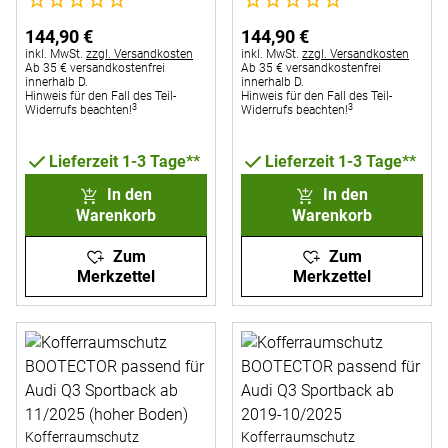
11/2025 (Boden vertieft)
144
,
90
€
144
,
90
€
Steuerhinweis:
Steuerhinweis:
inkl. MwSt.
zzgl. Versandkosten
inkl. MwSt.
zzgl. Versandkosten
Ab 35 € versandkostenfrei
Ab 35 € versandkostenfrei
innerhalb D.
innerhalb D.
Hinweis für den Fall des Teil-
Hinweis für den Fall des Teil-
3
3
Widerrufs beachten!
Widerrufs beachten!
Lieferzeit 1-3 Tage**
Lieferzeit 1-3 Tage**
In den
In den
Warenkorb
Warenkorb
Zum
Zum
Merkzettel
Merkzettel
Kofferraumschutz
Kofferraumschutz