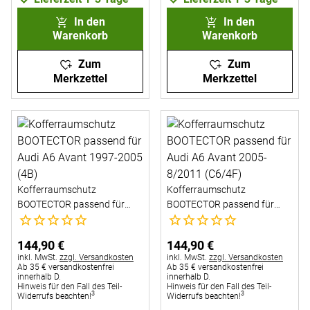
In den
In den
Warenkorb
Warenkorb
Zum
Zum
Merkzettel
Merkzettel
Kofferraumschutz
Kofferraumschutz
BOOTECTOR passend für
BOOTECTOR passend für
Noch keine Bewertungen abgegeben
Noch keine Bewertungen abg
Audi A6 Avant 1997-2005
Audi A6 Avant 2005-8/2011
(4B)
(C6/4F)
144
,
90
€
144
,
90
€
Steuerhinweis:
Steuerhinweis:
inkl. MwSt.
zzgl. Versandkosten
inkl. MwSt.
zzgl. Versandkosten
Ab 35 € versandkostenfrei
Ab 35 € versandkostenfrei
innerhalb D.
innerhalb D.
Hinweis für den Fall des Teil-
Hinweis für den Fall des Teil-
3
3
Widerrufs beachten!
Widerrufs beachten!