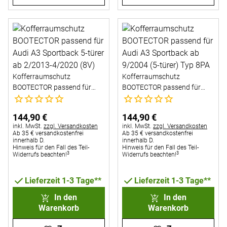
Kofferraumschutz
Kofferraumschutz
BOOTECTOR passend für
BOOTECTOR passend für
Noch keine Bewertungen abgegeben
Noch keine Bewertungen abg
Audi A3 Sportback 5-türer ab
Audi A3 Sportback ab
2/2013-4/2020 (8V)
9/2004 (5-türer) Typ 8PA
144
,
90
€
144
,
90
€
Steuerhinweis:
Steuerhinweis:
inkl. MwSt.
zzgl. Versandkosten
inkl. MwSt.
zzgl. Versandkosten
Ab 35 € versandkostenfrei
Ab 35 € versandkostenfrei
innerhalb D.
innerhalb D.
Hinweis für den Fall des Teil-
Hinweis für den Fall des Teil-
3
3
Widerrufs beachten!
Widerrufs beachten!
Lieferzeit 1-3 Tage**
Lieferzeit 1-3 Tage**
In den
In den
Warenkorb
Warenkorb