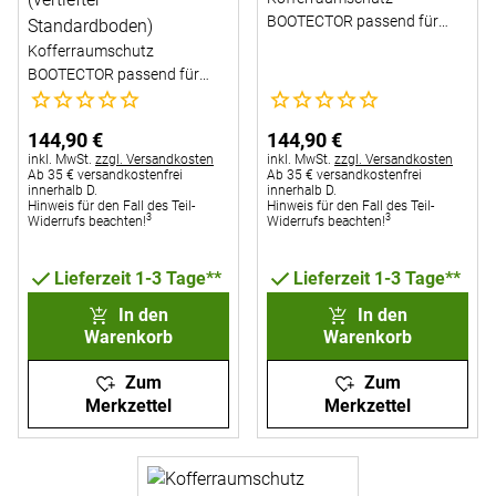
BOOTECTOR passend für
Audi Q5 ab 2008
Kofferraumschutz
BOOTECTOR passend für
Noch keine Bewertungen abgegeben
Noch keine Bewertungen abg
Audi Q4 e-tron ab 2021
(vertiefter Standardboden)
144
,
90
€
144
,
90
€
Steuerhinweis:
Steuerhinweis:
inkl. MwSt.
zzgl. Versandkosten
inkl. MwSt.
zzgl. Versandkosten
Ab 35 € versandkostenfrei
Ab 35 € versandkostenfrei
innerhalb D.
innerhalb D.
Hinweis für den Fall des Teil-
Hinweis für den Fall des Teil-
3
3
Widerrufs beachten!
Widerrufs beachten!
Lieferzeit 1-3 Tage**
Lieferzeit 1-3 Tage**
In den
In den
Warenkorb
Warenkorb
Zum
Zum
Merkzettel
Merkzettel