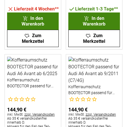
Lieferzeit 4 Wochen**
Lieferzeit 1-3 Tage**
In den
In den
Warenkorb
Warenkorb
Zum
Zum
Merkzettel
Merkzettel
Kofferraumschutz
BOOTECTOR passend für
Kofferraumschutz
Audi A6 Avant ab 6/2025
BOOTECTOR passend für
Noch keine Bewertungen abgegeben
Noch keine Bewertungen abg
Audi A6 Avant ab 9/2011
(C7/4G)
144
,
90
€
144
,
90
€
Steuerhinweis:
Steuerhinweis:
inkl. MwSt.
zzgl. Versandkosten
inkl. MwSt.
zzgl. Versandkosten
Ab 35 € versandkostenfrei
Ab 35 € versandkostenfrei
innerhalb D.
innerhalb D.
Hinweis für den Fall des Teil-
Hinweis für den Fall des Teil-