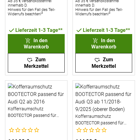
Ab 35 € versandkostenfrei
Ab 35 € versandkostenfrei
innerhalb D.
innerhalb D.
Hinweis für den Fall des Teil-
Hinweis für den Fall des Teil-
3
3
Widerrufs beachten!
Widerrufs beachten!
Lieferzeit 1-3 Tage**
Lieferzeit 1-3 Tage**
In den
In den
Warenkorb
Warenkorb
Zum
Zum
Merkzettel
Merkzettel
Kofferraumschutz
BOOTECTOR passend für
Kofferraumschutz
Audi Q2 ab 2016
BOOTECTOR passend für
Noch keine Bewertungen abgegeben
Noch keine Bewertungen abg
Audi Q3 ab 11/2018-9/2025
(oberer Boden)