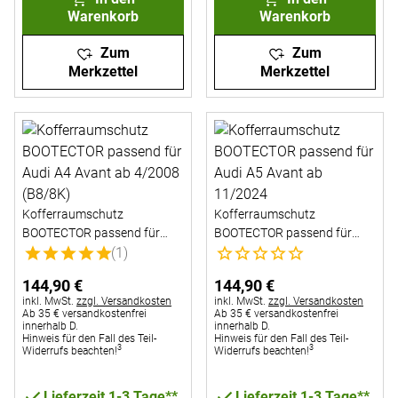
Warenkorb
Warenkorb
Zum
Zum
Merkzettel
Merkzettel
Kofferraumschutz
Kofferraumschutz
BOOTECTOR passend für
BOOTECTOR passend für
Bewertung: 5 von 5 (1 Bewertungen)
Noch keine Bewertungen abg
Audi A4 Avant ab 4/2008
(1)
Audi A5 Avant ab 11/2024
(B8/8K)
144
,
90
€
144
,
90
€
Steuerhinweis:
Steuerhinweis:
inkl. MwSt.
zzgl. Versandkosten
inkl. MwSt.
zzgl. Versandkosten
Ab 35 € versandkostenfrei
Ab 35 € versandkostenfrei
innerhalb D.
innerhalb D.
Hinweis für den Fall des Teil-
Hinweis für den Fall des Teil-
3
3
Widerrufs beachten!
Widerrufs beachten!
Lieferzeit 1-3 Tage**
Lieferzeit 1-3 Tage**