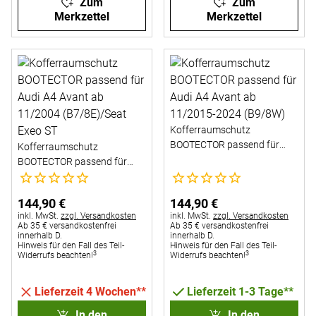
Zum
Zum
Merkzettel
Merkzettel
Kofferraumschutz
BOOTECTOR passend für
Kofferraumschutz
Audi A4 Avant ab 11/2015-
BOOTECTOR passend für
2024 (B9/8W)
Noch keine Bewertungen abgegeben
Noch keine Bewertungen abg
Audi A4 Avant ab 11/2004
(B7/8E)/Seat Exeo ST
144
,
90
€
144
,
90
€
Steuerhinweis:
Steuerhinweis:
inkl. MwSt.
zzgl. Versandkosten
inkl. MwSt.
zzgl. Versandkosten
Ab 35 € versandkostenfrei
Ab 35 € versandkostenfrei
innerhalb D.
innerhalb D.
Hinweis für den Fall des Teil-
Hinweis für den Fall des Teil-
3
3
Widerrufs beachten!
Widerrufs beachten!
Lieferzeit 4 Wochen**
Lieferzeit 1-3 Tage**
In den
In den