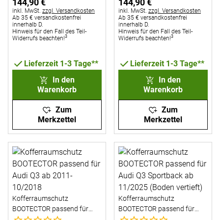
144
,
90
€
144
,
90
€
Steuerhinweis:
Steuerhinweis:
inkl. MwSt.
zzgl. Versandkosten
inkl. MwSt.
zzgl. Versandkosten
Ab 35 € versandkostenfrei
Ab 35 € versandkostenfrei
innerhalb D.
innerhalb D.
Hinweis für den Fall des Teil-
Hinweis für den Fall des Teil-
3
3
Widerrufs beachten!
Widerrufs beachten!
Lieferzeit 1-3 Tage**
Lieferzeit 1-3 Tage**
In den
In den
Warenkorb
Warenkorb
Zum
Zum
Merkzettel
Merkzettel
Kofferraumschutz
Kofferraumschutz
BOOTECTOR passend für
BOOTECTOR passend für
Noch keine Bewertungen abgegeben
Noch keine Bewertungen abg
Audi Q3 ab 2011-10/2018
Audi Q3 Sportback ab