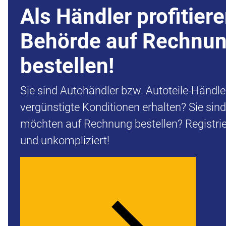
Als Händler profitiere
Behörde auf Rechnu
bestellen!
Sie sind Autohändler bzw. Autoteile-Händl
vergünstigte Konditionen erhalten? Sie sin
möchten auf Rechnung bestellen? Registrier
und unkompliziert!