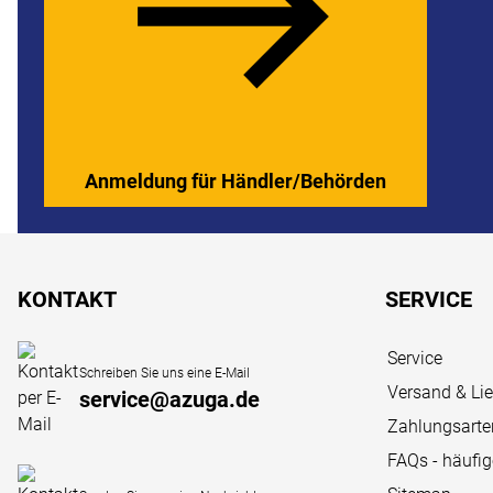
Anmeldung für Händler/Behörden
Fußzeile
KONTAKT
SERVICE
Service
Schreiben Sie uns eine E-Mail
Versand & Li
service@azuga.de
Zahlungsarte
FAQs - häufi