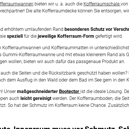
fferraumwannen
bieten wir u. a. auch die
Kofferraumschale
von
prechpartner! Die alte Kofferraumdecke können Sie entsorgen, wi
und erhöhtem umlaufenden Rand
besonderen Schutz vor Versc
 sie
speziell
für die
jeweilige Kofferraum-Form
gefertigt wird.
en Kofferraumwannen und Kofferraummatten in unterschiedlichste
als Gummi-Kofferraumwanne und mit etwas kleinerem Rand als Gu
n wollen, bieten wir auch dafür das passgenaue Produkt an.
ie auch die Seiten und die Rücksitzbank geschützt haben wollen
ach dem Ausflug in den Wald oder dem Bad im See gern in den 
m! Unser
maßgeschneiderter
Bootector
ist die ideale Lösung. D
appen auch
leicht gereinigt
werden. Der Kofferraumboden, die Se
t. So hat der Schmutz im Kofferraum keine Chance. Zusätzlich