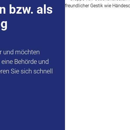
n bzw. als
ng
er und möchten
d eine Behörde und
en Sie sich schnell