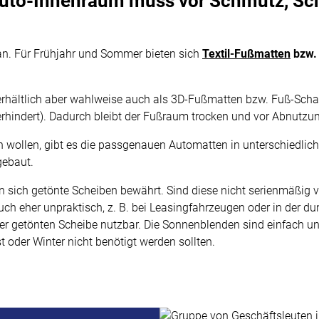
 Auto-Innenraum muss vor Schmutz, S
an. Für Frühjahr und Sommer bieten sich
Textil-Fußmatten
bzw.
rhältlich aber wahlweise auch als 3D-Fußmatten bzw. Fuß-Sch
erhindert). Dadurch bleibt der Fußraum trocken und vor Abnutzu
en wollen, gibt es die passgenauen Automatten in unterschiedli
gebaut.
 sich getönte Scheiben bewährt. Sind diese nicht serienmäßig v
h eher unpraktisch, z. B. bei Leasingfahrzeugen oder in der du
n oder getönten Scheibe nutzbar. Die Sonnenblenden sind einfac
 oder Winter nicht benötigt werden sollten.