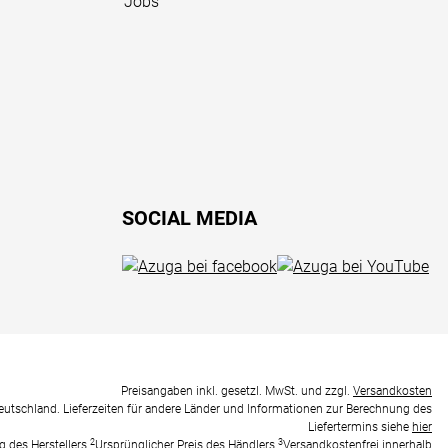
Jobs
SOCIAL MEDIA
Preisangaben inkl. gesetzl. MwSt. und zzgl.
Versandkosten
Deutschland. Lieferzeiten für andere Länder und Informationen zur Berechnung des
Liefertermins siehe
hier
2
3
g des Herstellers
Ursprünglicher Preis des Händlers
Versandkostenfrei innerhalb