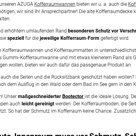
n unseren AZUGA
Kofferraumwannen
bieten wir u. a. auch die
Kof
igen, wir sind Ihr Ansprechpartner! Die alte Kofferraumdecke k
lten.
und erhöhtem umlaufenden Rand
besonderen Schutz vor Versc
 sie
speziell
für die
jeweilige Kofferraum-Form
gefertigt wird.
en Kofferraumwannen und Kofferraummatten in unterschiedlichste
als Gummi-Kofferraumwanne und mit etwas kleinerem Rand als Gu
n wollen, bieten wir auch dafür das passgenaue Produkt an.
ie auch die Seiten und die Rücksitzbank geschützt haben wollen
ach dem Ausflug in den Wald oder dem Bad im See gern in den 
m! Unser
maßgeschneiderter
Bootector
ist die ideale Lösung. D
appen auch
leicht gereinigt
werden. Der Kofferraumboden, die Se
t. So hat der Schmutz im Kofferraum keine Chance. Zusätzlich