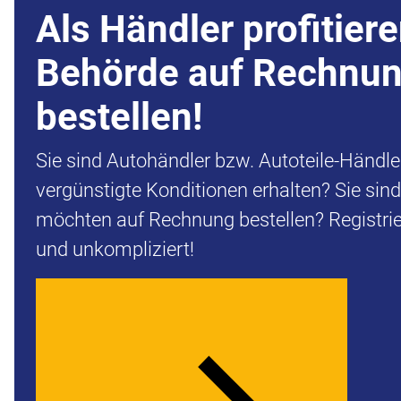
Als Händler profitiere
Behörde auf Rechnu
bestellen!
Sie sind Autohändler bzw. Autoteile-Händl
vergünstigte Konditionen erhalten? Sie sin
möchten auf Rechnung bestellen? Registrier
und unkompliziert!