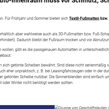
 Auto-Innenraum muss vor Schmutz, S
an. Für Frühjahr und Sommer bieten sich
Textil-Fußmatten
bzw.
rhältlich aber wahlweise auch als 3D-Fußmatten bzw. Fuß-Sch
erhindert). Dadurch bleibt der Fußraum trocken und vor Abnutzu
en wollen, gibt es die passgenauen Automatten in unterschiedli
gebaut.
 sich getönte Scheiben bewährt. Sind diese nicht serienmäßig v
h eher unpraktisch, z. B. bei Leasingfahrzeugen oder in der du
n oder getönten Scheibe nutzbar. Die Sonnenblenden sind einfac
 oder Winter nicht benötigt werden sollten.