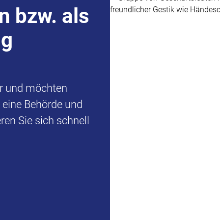
n bzw. als
ng
er und möchten
d eine Behörde und
en Sie sich schnell