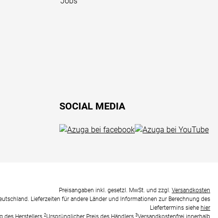
Jobs
SOCIAL MEDIA
Preisangaben inkl. gesetzl. MwSt. und zzgl.
Versandkosten
Deutschland. Lieferzeiten für andere Länder und Informationen zur Berechnung des
Liefertermins siehe
hier
2
3
g des Herstellers
Ursprünglicher Preis des Händlers
Versandkostenfrei innerhalb