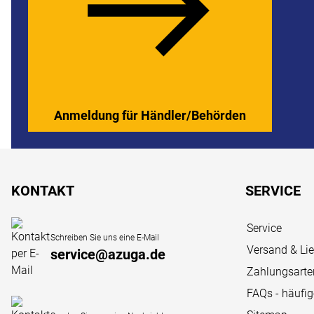
Anmeldung für Händler/Behörden
Fußzeile
KONTAKT
SERVICE
Service
Schreiben Sie uns eine E-Mail
Versand & Li
service@azuga.de
Zahlungsarte
FAQs - häufi