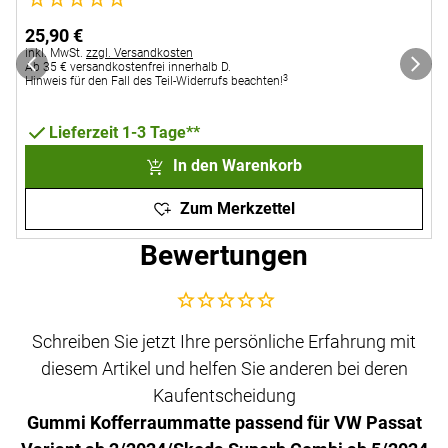
25
,
90
€
Steuerhinweis:
S
inkl. MwSt.
zzgl. Versandkosten
i
Ab 35 € versandkostenfrei innerhalb D.
A
3
Hinweis für den Fall des Teil-Widerrufs beachten!
H
Lieferzeit 1-3 Tage**
In den Warenkorb
Zum Merkzettel
Bewertungen
Noch keine Bewertungen abgegeben
Schreiben Sie jetzt Ihre persönliche Erfahrung mit
diesem Artikel und helfen Sie anderen bei deren
Kaufentscheidung
Gummi Kofferraummatte passend für VW Passat