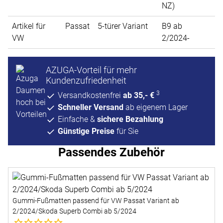
NZ)
Artikel für
Passat
5-türer Variant
B9 ab
VW
2/2024-
AZUGA-Vorteil für mehr
Kundenzufriedenheit
3
Versandkostenfrei
ab 35,- €
Schneller Versand
ab eigenem Lager
Einfache &
sichere Bezahlung
Günstige Preise
für Sie
Passendes Zubehör
Zubehör überspringen
Gummi-Fußmatten passend für VW Passat Variant ab
G
2/2024/Skoda Superb Combi ab 5/2024
(
Noch keine Bewertungen abgegeben
N