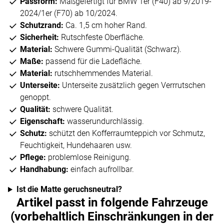
Passform:
Maßgefertigt für BMW 1er (F40) ab 9/2019-
2024/1er (F70) ab 10/2024.
Schutzrand:
Ca. 1,5 cm hoher Rand.
Sicherheit:
Rutschfeste Oberfläche.
Material:
Schwere Gummi-Qualität (Schwarz).
Maße:
passend für die Ladefläche.
Material:
rutschhemmendes Material.
Unterseite:
Unterseite zusätzlich gegen Verrrutschen
genoppt.
Qualität:
schwere Qualität.
Eigenschaft:
wasserundurchlässig.
Schutz:
schützt den Kofferraumteppich vor Schmutz,
Feuchtigkeit, Hundehaaren usw.
Pflege:
problemlose Reinigung.
Handhabung:
einfach aufrollbar.
Ist die Matte geruchsneutral?
Artikel passt in folgende Fahrzeuge
(vorbehaltlich Einschränkungen in der