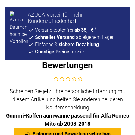
AZUGA-Vorteil für mehr
Kundenzufriedenheit
3
Versandkostenfrei
ab 35,- €
Schneller Versand
ab eigenem Lager
Einfache &
sichere Bezahlung
Günstige Preise
für Sie
Bewertungen
Noch keine Bewertungen abgegeben
Schreiben Sie jetzt Ihre persönliche Erfahrung mit
diesem Artikel und helfen Sie anderen bei deren
Kaufentscheidung
Gummi-Kofferraumwanne passend für Alfa Romeo
Mito ab 2008-2018
Einloggen und Bewertung schreiben