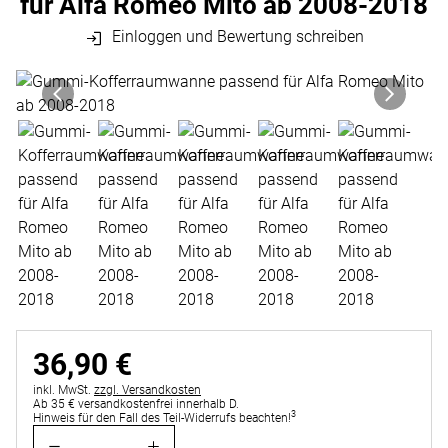
für Alfa Romeo Mito ab 2008-2018
Einloggen und Bewertung schreiben
Produktgalerie
Zur Kaufbox springen
36
,
90
€
Steuerhinweis:
inkl. MwSt.
zzgl. Versandkosten
Ab 35 € versandkostenfrei innerhalb D.
3
Hinweis für den Fall des Teil-Widerrufs beachten!