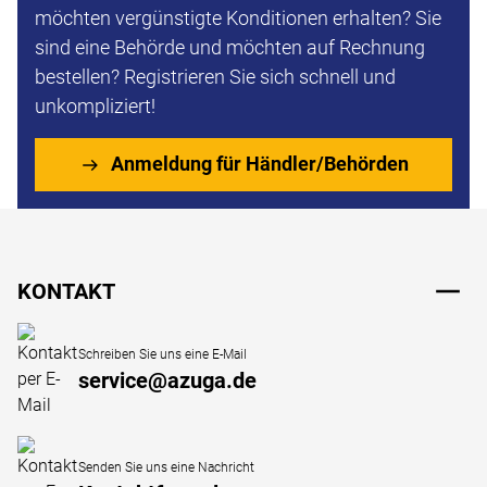
möchten vergünstigte Konditionen erhalten? Sie
sind eine Behörde und möchten auf Rechnung
bestellen? Registrieren Sie sich schnell und
unkompliziert!
Anmeldung für Händler/Behörden
Fußzeile
KONTAKT
Schreiben Sie uns eine E-Mail
service@azuga.de
Senden Sie uns eine Nachricht