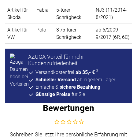
Artikel für
Fabia
5-türer
NJ3 (11/2014-
Skoda
Schrägheck
8/2021)
Artikel für
Polo
3-/5-türer
ab 6/2009-
VW
Schrägheck
9/2017 (6R, 6C)
AZUGA-Vorteil für mehr
Kundenzufriedenheit
3
Versandkostenfrei
ab 35,- €
Schneller Versand
ab eigenem Lager
Einfache &
sichere Bezahlung
Günstige Preise
für Sie
Bewertungen
Noch keine Bewertungen abgegeben
Schreiben Sie jetzt Ihre persönliche Erfahrung mit