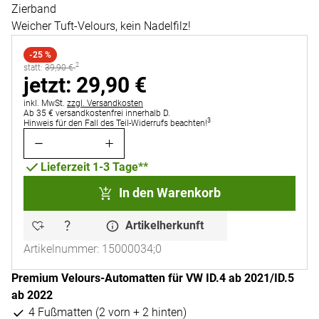
Zierband
Weicher Tuft-Velours, kein Nadelfilz!
-25 %
2
statt:
statt:
39
,
90
€
jetzt:
jetzt:
29
,
90
€
Steuerhinweis:
inkl. MwSt.
zzgl. Versandkosten
Ab 35 € versandkostenfrei innerhalb D.
3
Hinweis für den Fall des Teil-Widerrufs beachten!
Lieferzeit 1-3 Tage**
In den Warenkorb
Artikelherkunft
Artikelnummer: 15000034;0
Premium Velours-Automatten für VW ID.4 ab 2021/ID.5
ab 2022
4 Fußmatten (2 vorn + 2 hinten)