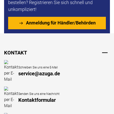
bestellen? Registrieren Sie sich schnell und
unkompliziert!
Anmeldung für Händler/Behörden
Fußzeile
KONTAKT
Schreiben Sie uns eine E-Mail
service@azuga.de
Senden Sie uns eine Nachricht
Kontaktformular