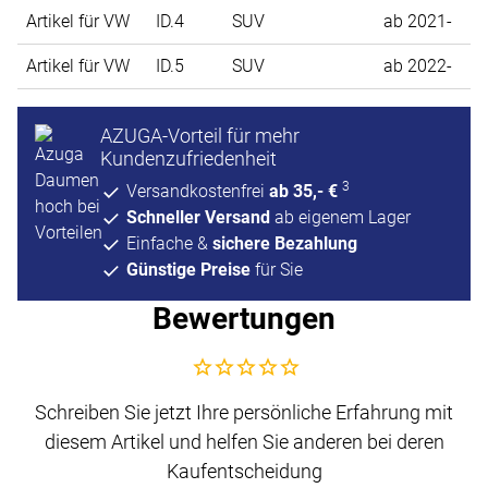
Artikel für VW
ID.4
SUV
ab 2021-
Artikel für VW
ID.5
SUV
ab 2022-
AZUGA-Vorteil für mehr
Kundenzufriedenheit
3
Versandkostenfrei
ab 35,- €
Schneller Versand
ab eigenem Lager
Einfache &
sichere Bezahlung
Günstige Preise
für Sie
Bewertungen
Noch keine Bewertungen abgegeben
Schreiben Sie jetzt Ihre persönliche Erfahrung mit
diesem Artikel und helfen Sie anderen bei deren
Kaufentscheidung