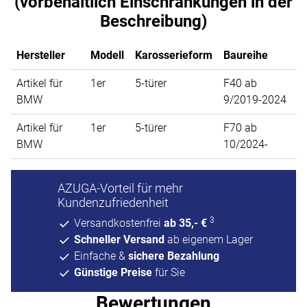
(vorbehaltlich Einschränkungen in der
Beschreibung)
Hersteller
Modell
Karosserieform
Baureihe
Artikel für
1er
5-türer
F40 ab
BMW
9/2019-2024
Artikel für
1er
5-türer
F70 ab
BMW
10/2024-
AZUGA-Vorteil für mehr
Kundenzufriedenheit
3
Versandkostenfrei
ab 35,- €
Schneller Versand
ab eigenem Lager
Einfache &
sichere Bezahlung
Günstige Preise
für Sie
Bewertungen