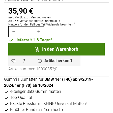
35
,
90
€
Steuerhinweis:
inkl. MwSt.
zzgl. Versandkosten
Ab 35 € versandkostenfrei innerhalb D.
3
Hinweis für den Fall des Teil-Widerrufs beachten!
Lieferzeit 1-3 Tage**
In den Warenkorb
Artikelherkunft
Artikelnummer: 10090352;0
Gummi Fußmatten für
BMW 1er (F40) ab 9/2019-
2024/1er (F70) ab 10/2024
4-teiliger Satz Gummimatten
Top-Qualität
Exakte Passform - KEINE Universal-Matten!
Erhöhter Rand (ca. 1cm hoch)