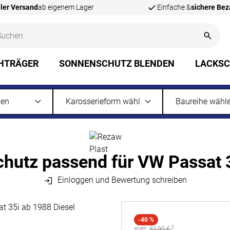
ler Versand
ab eigenem Lager
Einfache &
sichere Be
HTRÄGER
SONNENSCHUTZ BLENDEN
LACKS
hutz passend für VW Passat 
Einloggen und Bewertung schreiben
-40 %
2
statt:
statt:
32
,
90
€