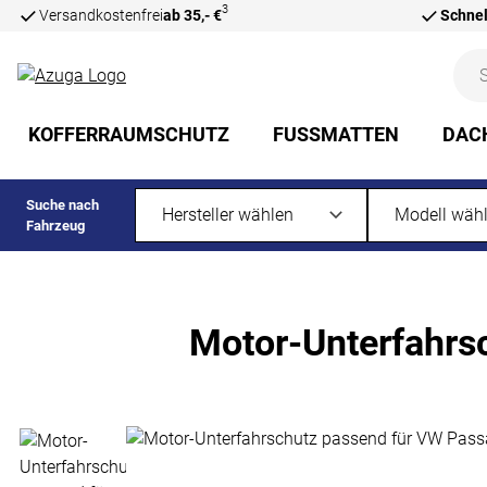
3
Versandkostenfrei
ab 35,- €
Schnel
Zum Hauptinhalt springen
KOFFERRAUMSCHUTZ
FUSSMATTEN
DAC
Suche nach
Fahrzeug
Motor-Unterfahrsc
Produktgalerie
Zur Kaufbox springen