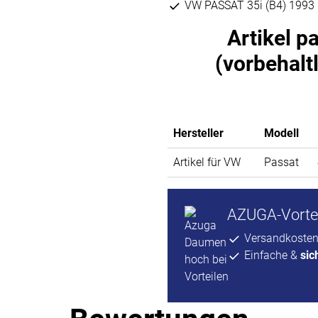
VW PASSAT 35i (B4) 1993 b
Artikel p
(vorbehalt
Hersteller
Modell
Artikel für VW
Passat
AZUGA-Vortei
Versandkosten
Einfache &
sic