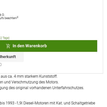
b D.
3
rufs beachten!
 2 Tage)
In den Warenkorb
lherkunft
0
aus ca. 4 mm starkem Kunststoff.
en und Verschmutzung des Motors.
igung des original vorhandenen Unterfahrschutzes.
is 1993 -1,9l Diesel-Motoren mit Kat. und Schaltgetriebe