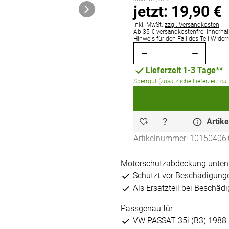
jetzt:
jetzt:
19
,
90
€
Steuerhinweis:
inkl. MwSt.
zzgl. Versandkosten
Ab 35 € versandkostenfrei innerhal
Hinweis für den Fall des Teil-Wider
Lieferzeit 1-3 Tage**
Sperrgut (zusätzliche Lieferzeit: ca.
Artike
Artikelnummer: 10150406;
Motorschutzabdeckung unten 
Schützt vor Beschädigung
Als Ersatzteil bei Beschäd
Passgenau für
VW PASSAT 35i (B3) 1988 b