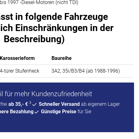
is 1997 -Diesel-Motoren (nicht TDI)
asst in folgende Fahrzeuge
lich Einschränkungen in der
Beschreibung)
Karosserieform
Baureihe
4-türer Stufenheck
3A2, 35i/B3/B4 (ab 1988-1996)
l für mehr Kundenzufriedenheit
3
frei
ab 35,- €
Schneller Versand
ab eigenem Lager
here Bezahlung
Günstige Preise
für Sie