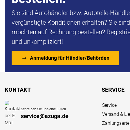
Sie sind Autohändler bzw. Autoteile-Händl
vergünstigte Konditionen erhalten? Sie sin
möchten auf Rechnung bestellen? Registrier
und unkompliziert!
Anmeldung für Händler/Behörden
Fußzeile
KONTAKT
SERVICE
Service
Schreiben Sie uns eine E-Mail
Versand & Li
service@azuga.de
Zahlungsarte