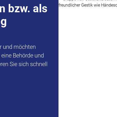
n bzw. als
ng
er und möchten
d eine Behörde und
en Sie sich schnell