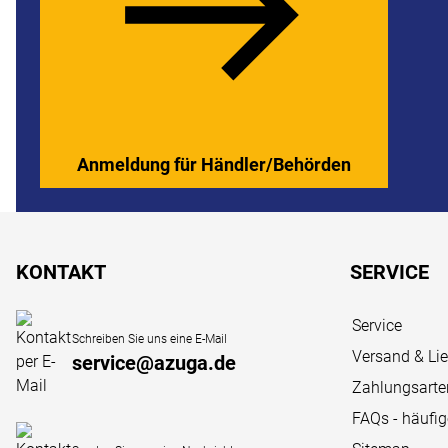
Anmeldung für Händler/Behörden
Fußzeile
KONTAKT
SERVICE
Service
Schreiben Sie uns eine E-Mail
Versand & Li
service@azuga.de
Zahlungsarte
FAQs - häufi