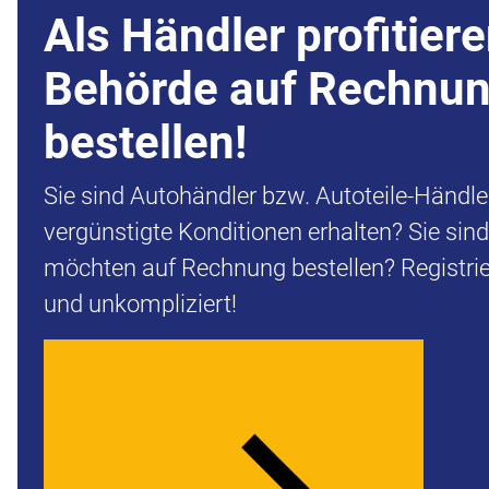
Als Händler profitiere
Behörde auf Rechnu
bestellen!
Sie sind Autohändler bzw. Autoteile-Händl
vergünstigte Konditionen erhalten? Sie sin
möchten auf Rechnung bestellen? Registrier
und unkompliziert!