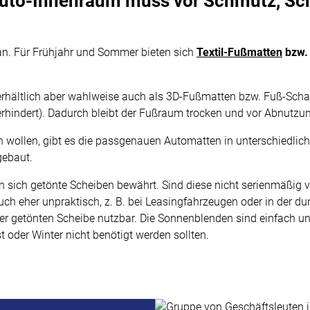
 Auto-Innenraum muss vor Schmutz, S
an. Für Frühjahr und Sommer bieten sich
Textil-Fußmatten
bzw.
rhältlich aber wahlweise auch als 3D-Fußmatten bzw. Fuß-Sch
erhindert). Dadurch bleibt der Fußraum trocken und vor Abnutzu
en wollen, gibt es die passgenauen Automatten in unterschiedli
gebaut.
 sich getönte Scheiben bewährt. Sind diese nicht serienmäßig v
h eher unpraktisch, z. B. bei Leasingfahrzeugen oder in der du
n oder getönten Scheibe nutzbar. Die Sonnenblenden sind einfac
 oder Winter nicht benötigt werden sollten.