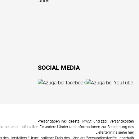
Jobs
SOCIAL MEDIA
Preisangaben inkl. gesetzl. MwSt. und zzgl.
Versandkosten
Deutschland. Lieferzeiten für andere Länder und Informationen zur Berechnung des
Liefertermins siehe
hier
2
3
g des Herstellers
Ursprünglicher Preis des Händlers
Versandkostenfrei innerhalb