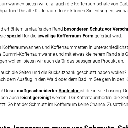
rraumwannen
bieten wir u. a. auch die
Kofferraumschale
von Car
hpartner! Die alte Kofferraumdecke können Sie entsorgen, wir h
und erhöhtem umlaufenden Rand
besonderen Schutz vor Versc
 sie
speziell
für die
jeweilige Kofferraum-Form
gefertigt wird.
en Kofferraumwannen und Kofferraummatten in unterschiedlichste
als Gummi-Kofferraumwanne und mit etwas kleinerem Rand als Gu
n wollen, bieten wir auch dafür das passgenaue Produkt an.
ie auch die Seiten und die Rücksitzbank geschützt haben wollen
ach dem Ausflug in den Wald oder dem Bad im See gern in den 
m! Unser
maßgeschneiderter
Bootector
ist die ideale Lösung. D
appen auch
leicht gereinigt
werden. Der Kofferraumboden, die Se
t. So hat der Schmutz im Kofferraum keine Chance. Zusätzlich