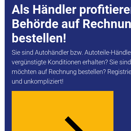
Als Händler profitiere
Behörde auf Rechnu
bestellen!
Sie sind Autohändler bzw. Autoteile-Händl
vergünstigte Konditionen erhalten? Sie sin
möchten auf Rechnung bestellen? Registrier
und unkompliziert!