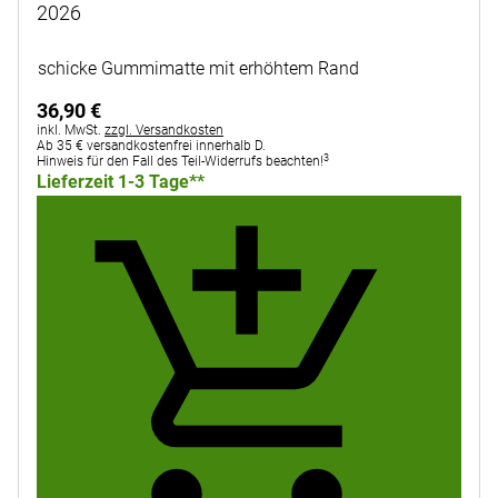
2026
Noch keine Bewertungen abgegeben
schicke Gummimatte mit erhöhtem Rand
36
,
90
€
Steuerhinweis:
inkl. MwSt.
zzgl. Versandkosten
Ab 35 € versandkostenfrei innerhalb D.
3
Hinweis für den Fall des Teil-Widerrufs beachten!
Lieferzeit 1-3 Tage**