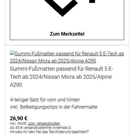
Zum Merkzettel
Gummi-Fußmatten passend für Renault 5 E-
Tech ab 2024/Nissan Micra ab 2025/Alpine
A290
Noch keine Bewertungen abgegeben
4-teiliger Satz für vorn und hinten
inkl. Befestigungsclips in der Fahrermatte
26
,
90
€
Steuerhinweis:
inkl. MwSt.
zzgl. Versandkosten
Ab 35 € versandkostenfrei innerhalb D.
3
Hinweis für den Fall des Teil-Widerrufs beachten!