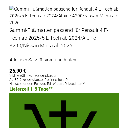
Gummi-Fußmatten passend für Renault 4 E-
Tech ab 2025/5 E-Tech ab 2024/Alpine
A290/Nissan Micra ab 2026
Noch keine Bewertungen abgegeben
4-teiliger Satz für vorn und hinten
26
,
90
€
Steuerhinweis:
inkl. MwSt.
zzgl. Versandkosten
Ab 35 € versandkostenfrei innerhalb D.
3
Hinweis für den Fall des Teil-Widerrufs beachten!
Lieferzeit 1-3 Tage**