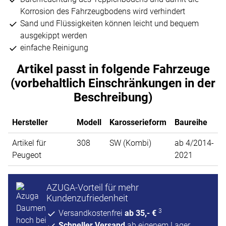
Korrosion des Fahrzeugbodens wird verhindert
Sand und Flüssigkeiten können leicht und bequem
ausgekippt werden
einfache Reinigung
Artikel passt in folgende Fahrzeuge
(vorbehaltlich Einschränkungen in der
Beschreibung)
Hersteller
Modell
Karosserieform
Baureihe
Artikel für
308
SW (Kombi)
ab 4/2014-
Peugeot
2021
AZUGA-Vorteil für mehr
Kundenzufriedenheit
3
Versandkostenfrei
ab 35,- €
Schneller Versand
ab eigenem Lager