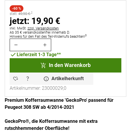
-60 %
2
statt:
statt:
49
,
90
€
jetzt:
jetzt:
19
,
90
€
Steuerhinweis:
inkl. MwSt.
zzgl. Versandkosten
Ab 35 € versandkostenfrei innerhalb D.
3
Hinweis für den Fall des Teil-Widerrufs beachten!
Lieferzeit 1-3 Tage**
In den Warenkorb
Artikelherkunft
Artikelnummer: 23000029;0
Premium Kofferraumwanne 'GeckoPro' passend für
Peugeot 308 SW ab 4/2014-2021
GeckoPro®, die Kofferraumwanne mit extra
rutschhemmender Oberfläche!