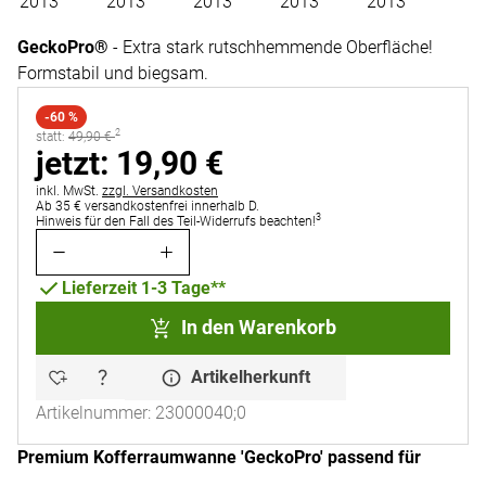
GeckoPro®
- Extra stark rutschhemmende Oberfläche!
Formstabil und biegsam.
-60 %
2
statt:
statt:
49
,
90
€
jetzt:
jetzt:
19
,
90
€
Steuerhinweis:
inkl. MwSt.
zzgl. Versandkosten
Ab 35 € versandkostenfrei innerhalb D.
3
Hinweis für den Fall des Teil-Widerrufs beachten!
Lieferzeit 1-3 Tage**
In den Warenkorb
Artikelherkunft
Artikelnummer: 23000040;0
Premium Kofferraumwanne 'GeckoPro' passend für