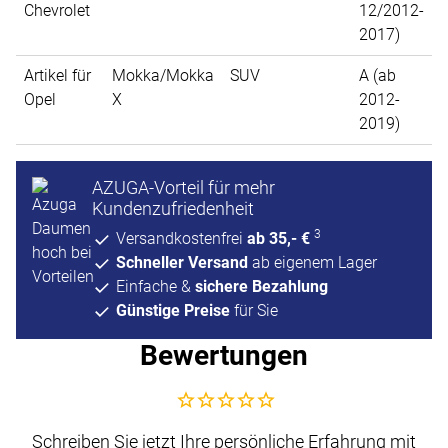
Chevrolet
12/2012-
2017)
Artikel für
Mokka/Mokka
SUV
A (ab
Opel
X
2012-
2019)
AZUGA-Vorteil für mehr
Kundenzufriedenheit
3
Versandkostenfrei
ab 35,- €
Schneller Versand
ab eigenem Lager
Einfache &
sichere Bezahlung
Günstige Preise
für Sie
Bewertungen
Noch keine Bewertungen abgegeben
Schreiben Sie jetzt Ihre persönliche Erfahrung mit