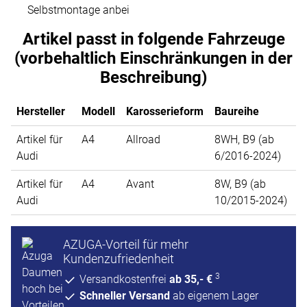
Selbstmontage anbei
Artikel passt in folgende Fahrzeuge
(vorbehaltlich Einschränkungen in der
Beschreibung)
Hersteller
Modell
Karosserieform
Baureihe
Artikel für
A4
Allroad
8WH, B9 (ab
Audi
6/2016-2024)
Artikel für
A4
Avant
8W, B9 (ab
Audi
10/2015-2024)
AZUGA-Vorteil für mehr
Kundenzufriedenheit
3
Versandkostenfrei
ab 35,- €
Schneller Versand
ab eigenem Lager