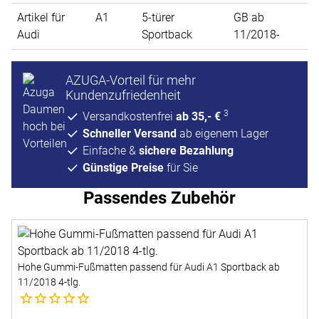
Artikel für
A1
5-türer
GB ab
Audi
Sportback
11/2018-
AZUGA-Vorteil für mehr
Kundenzufriedenheit
3
Versandkostenfrei
ab 35,- €
Schneller Versand
ab eigenem Lager
Einfache &
sichere Bezahlung
Günstige Preise
für Sie
Passendes Zubehör
Zubehör überspringen
Hohe Gummi-Fußmatten passend für Audi A1 Sportback ab
11/2018 4-tlg.
Noch keine Bewertungen abgegeben