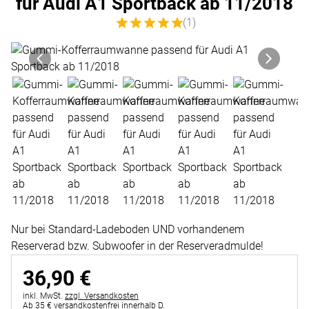
für Audi A1 Sportback ab 11/2018
Bewertung: 5 von 5 (1 Bewertungen)
(1)
Produktgalerie
Zur Kaufbox springen
Nur bei Standard-Ladeboden UND vorhandenem
Reserverad bzw. Subwoofer in der Reserveradmulde!
36
,
90
€
Steuerhinweis:
inkl. MwSt.
zzgl. Versandkosten
Ab 35 € versandkostenfrei innerhalb D.