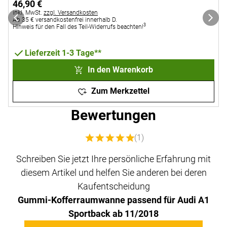
46
,
90
€
Steuerhinweis:
inkl. MwSt.
zzgl. Versandkosten
Ab 35 € versandkostenfrei innerhalb D.
3
Hinweis für den Fall des Teil-Widerrufs beachten!
Lieferzeit 1-3 Tage**
In den Warenkorb
Zum Merkzettel
Bewertungen
Bewertung: 5 von 5 (1 Bewertungen)
(1)
Schreiben Sie jetzt Ihre persönliche Erfahrung mit
diesem Artikel und helfen Sie anderen bei deren
Kaufentscheidung
Gummi-Kofferraumwanne passend für Audi A1
Sportback ab 11/2018