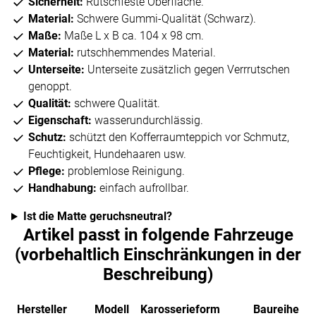
Sicherheit:
Rutschfeste Oberfläche.
Material:
Schwere Gummi-Qualität (Schwarz).
Maße:
Maße L x B ca. 104 x 98 cm.
Material:
rutschhemmendes Material.
Unterseite:
Unterseite zusätzlich gegen Verrrutschen
genoppt.
Qualität:
schwere Qualität.
Eigenschaft:
wasserundurchlässig.
Schutz:
schützt den Kofferraumteppich vor Schmutz,
Feuchtigkeit, Hundehaaren usw.
Pflege:
problemlose Reinigung.
Handhabung:
einfach aufrollbar.
Ist die Matte geruchsneutral?
Artikel passt in folgende Fahrzeuge
(vorbehaltlich Einschränkungen in der
Beschreibung)
Hersteller
Modell
Karosserieform
Baureihe