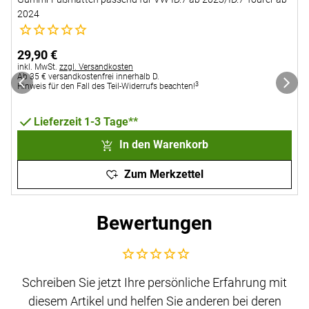
2024
K
Noch keine Bewertungen abgegeben
N
29
,
90
€
Steuerhinweis:
inkl. MwSt.
zzgl. Versandkosten
Ab 35 € versandkostenfrei innerhalb D.
S
i
3
Hinweis für den Fall des Teil-Widerrufs beachten!
A
H
Lieferzeit 1-3 Tage**
In den Warenkorb
Zum Merkzettel
Bewertungen
Noch keine Bewertungen abgegeben
Schreiben Sie jetzt Ihre persönliche Erfahrung mit
diesem Artikel und helfen Sie anderen bei deren