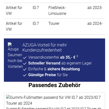
Artikel für
ID.7
Fließheck-
ab 2023-
VW
Limousine
Artikel für
ID.7
Tourer
ab 2024-
VW
AZUGA-Vorteil für mehr
Kundenzufriedenheit
3
Versandkostenfrei
ab 35,- €
Schneller Versand
ab eigenem Lager
Einfache &
sichere Bezahlung
Günstige Preise
für Sie
Passendes Zubehör
Zubehör überspringen
Gummi-Fußmatten passend für VW ID.7 ab 2023/ID.7 Tourer ab