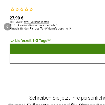
Noch keine Bewertungen abgegeben
27
,
90
€
Steuerhinweis:
inkl. MwSt.
zzgl. Versandkosten
Ab 35 € versandkostenfrei innerhalb D.
3
Hinweis für den Fall des Teil-Widerrufs beachten!
Lieferzeit 1-3 Tage**
Schreiben Sie jetzt Ihre persönli