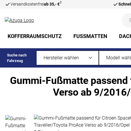
3
Versandkostenfrei
ab 35,- €
Schnel
Zum Hauptinhalt springen
KOFFERRAUMSCHUTZ
FUSSMATTEN
DAC
Suche nach
Fahrzeug
Gummi-Fußmatte passend fü
Verso ab 9/2016/O
Produktgalerie
Zur Kaufbox springen