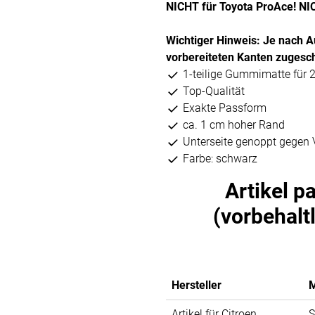
NICHT für Toyota ProAce! NI
Wichtiger Hinweis: Je nach A
vorbereiteten Kanten zugesch
1-teilige Gummimatte für 2.
Top-Qualität
Exakte Passform
ca. 1 cm hoher Rand
Unterseite genoppt gegen 
Farbe: schwarz
Artikel p
(vorbehalt
Hersteller
M
Artikel für Citroen
S