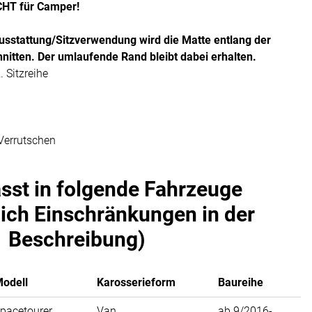
CHT für Camper!
usstattung/Sitzverwendung wird die Matte entlang der
nitten. Der umlaufende Rand bleibt dabei erhalten.
 Sitzreihe
Verrutschen
asst in folgende Fahrzeuge
lich Einschränkungen in der
Beschreibung)
odell
Karosserieform
Baureihe
pacetourer
Van
ab 9/2016-