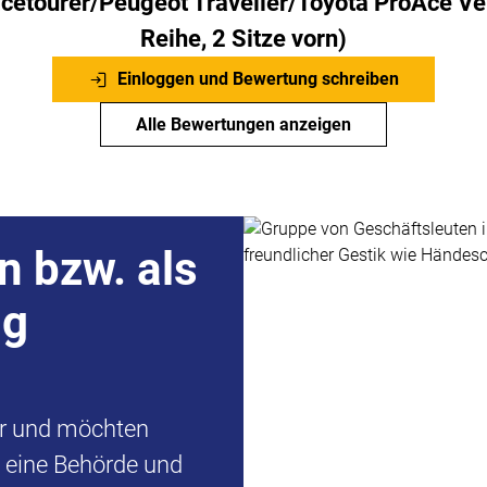
etourer/Peugeot Traveller/Toyota ProAce Vers
Reihe, 2 Sitze vorn)
Einloggen und Bewertung schreiben
Alle Bewertungen anzeigen
n bzw. als
ng
er und möchten
d eine Behörde und