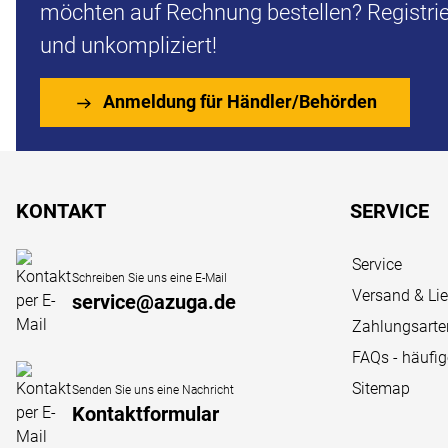
möchten auf Rechnung bestellen? Registrier
und unkompliziert!
Anmeldung für Händler/Behörden
Fußzeile
KONTAKT
SERVICE
Service
Schreiben Sie uns eine E-Mail
Versand & Li
service@azuga.de
Zahlungsarte
FAQs - häufi
Sitemap
Senden Sie uns eine Nachricht
Kontaktformular