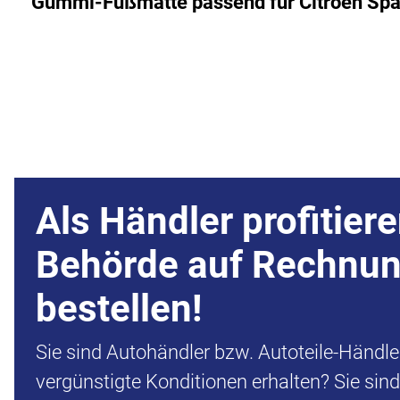
Gummi-Fußmatte passend für Citroen Spac
Als Händler profitiere
Behörde auf Rechnu
bestellen!
Sie sind Autohändler bzw. Autoteile-Händl
vergünstigte Konditionen erhalten? Sie sin