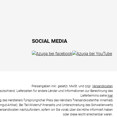
SOCIAL MEDIA
Preisangaben inkl. gesetzl. MwSt. und zzgl.
Versandkosten
Deutschland. Lieferzeiten für andere Länder und Informationen zur Berechnung des
Liefertermins siehe
hier
2
3
g des Herstellers
Ursprünglicher Preis des Händlers
Versandkostenfrei innerhalb
rrgut-Artikel). Bei Teil-Widerruf Ihrerseits und Unterschreitung des Schwellenwerts
 Versandkosten nachzufordern, sofern wir Sie vorab über die Höhe informiert haben
oder diese leicht errechenbar waren.