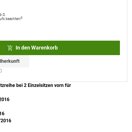
b D.
3
rufs beachten!
In den Warenkorb
lherkunft
0
tzreihe bei
2
Einzelsitzen vorn für
/2016
16
/2016