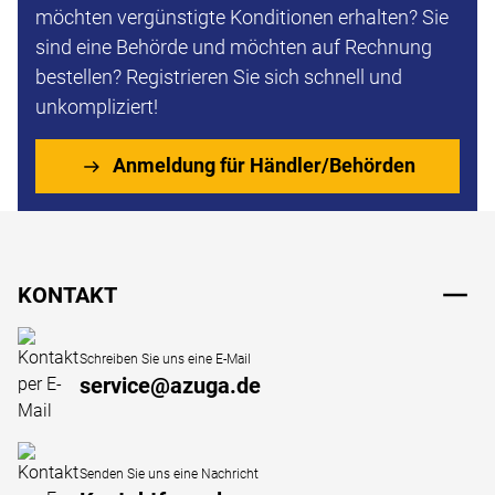
möchten vergünstigte Konditionen erhalten? Sie
sind eine Behörde und möchten auf Rechnung
bestellen? Registrieren Sie sich schnell und
unkompliziert!
Anmeldung für Händler/Behörden
Fußzeile
KONTAKT
Schreiben Sie uns eine E-Mail
service@azuga.de
Senden Sie uns eine Nachricht