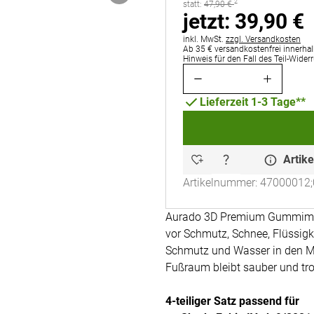
2
statt:
statt:
47
,
90
€
jetzt:
jetzt:
39
,
90
€
Steuerhinweis:
inkl. MwSt.
zzgl. Versandkosten
Ab 35 € versandkostenfrei innerhal
Hinweis für den Fall des Teil-Wider
Lieferzeit 1-3 Tage**
Artike
Artikelnummer: 47000012;
Aurado 3D Premium Gummimatt
vor Schmutz, Schnee, Flüssig
Schmutz und Wasser in den Ma
Fußraum bleibt sauber und tro
4-teiliger Satz passend für