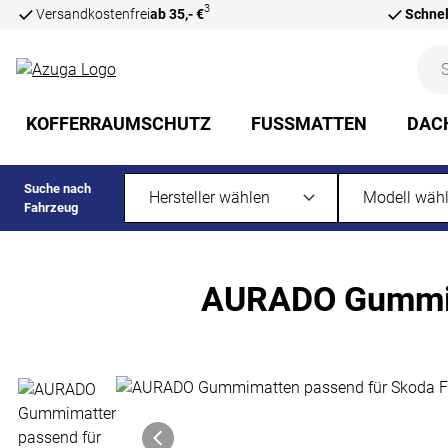
3
Versandkostenfrei
ab 35,- €
Schnel
Zum Hauptinhalt springen
KOFFERRAUMSCHUTZ
FUSSMATTEN
DAC
Suche nach
Fahrzeug
AURADO Gummima
Produktgalerie
Zur Kaufbox springen