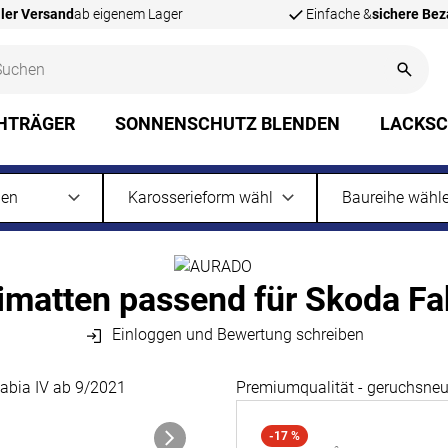
ler Versand
ab eigenem Lager
Einfache &
sichere Be
HTRÄGER
SONNENSCHUTZ BLENDEN
LACKS
tten passend für Skoda Fab
Einloggen und Bewertung schreiben
Premiumqualität - geruchsneut
-17 %