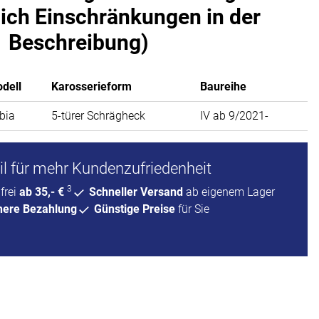
lich Einschränkungen in der
Beschreibung)
dell
Karosserieform
Baureihe
bia
5-türer Schrägheck
IV ab 9/2021-
l für mehr Kundenzufriedenheit
3
frei
ab 35,- €
Schneller Versand
ab eigenem Lager
here Bezahlung
Günstige Preise
für Sie