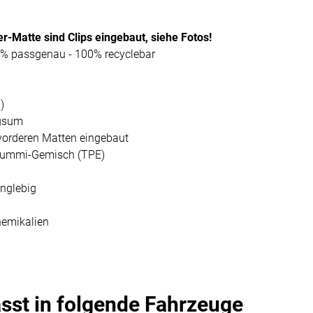
r-Matte sind Clips eingebaut, siehe Fotos!
0% passgenau - 100% recyclebar
)
ngsum
 vorderen Matten eingebaut
-Gummi-Gemisch (TPE)
anglebig
hemikalien
asst in folgende Fahrzeuge