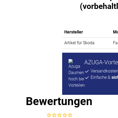
(vorbehalt
Hersteller
Mo
Artikel für Skoda
Fa
AZUGA-Vortei
Versandkosten
Einfache &
sic
Bewertungen
Noch keine Bewertungen abgegeben