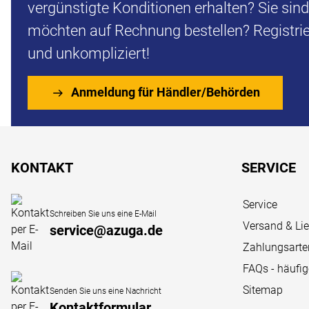
vergünstigte Konditionen erhalten? Sie sin
möchten auf Rechnung bestellen? Registrier
und unkompliziert!
Anmeldung für Händler/Behörden
Fußzeile
KONTAKT
SERVICE
Service
Schreiben Sie uns eine E-Mail
Versand & Li
service@azuga.de
Zahlungsarte
FAQs - häufi
Sitemap
Senden Sie uns eine Nachricht
Kontaktformular