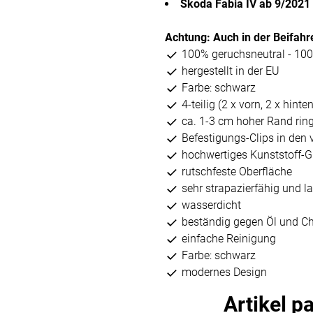
Skoda Fabia IV ab 9/2021
Achtung: Auch in der Beifahre
100% geruchsneutral - 10
hergestellt in der EU
Farbe: schwarz
4-teilig (2 x vorn, 2 x hinten
ca. 1-3 cm hoher Rand ri
Befestigungs-Clips in den
hochwertiges Kunststoff
rutschfeste Oberfläche
sehr strapazierfähig und l
wasserdicht
beständig gegen Öl und C
einfache Reinigung
Farbe: schwarz
modernes Design
Artikel p