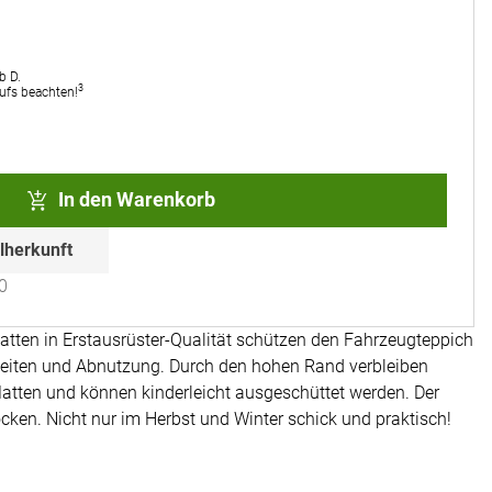
b D.
3
rufs beachten!
In den Warenkorb
lherkunft
0
en in Erstausrüster-Qualität schützen den Fahrzeugteppich
keiten und Abnutzung. Durch den hohen Rand verbleiben
tten und können kinderleicht ausgeschüttet werden. Der
cken. Nicht nur im Herbst und Winter schick und praktisch!