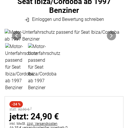
Seat Ibiza/Cordoba ab 1997
Benziner
Einloggen und Bewertung schreiben
Produktgalerie
Zur Kaufbox springen
-24 %
2
statt:
statt:
32
,
90
€
jetzt:
jetzt:
24
,
90
€
Steuerhinweis:
inkl. MwSt.
zzgl. Versandkosten
Ab 35 € versandkostenfrei innerhalb D.