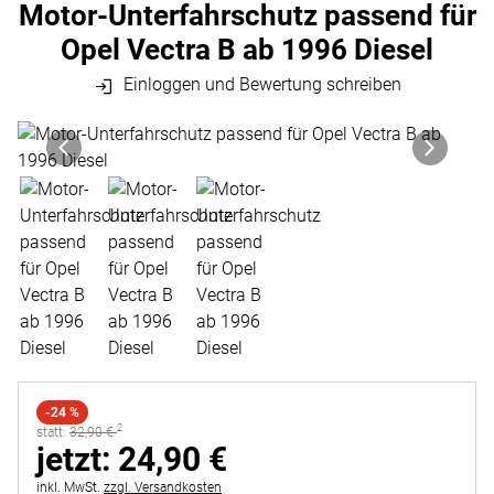
Motor-Unterfahrschutz passend für
Opel Vectra B ab 1996 Diesel
Einloggen und Bewertung schreiben
Produktgalerie
Zur Kaufbox springen
-24 %
2
statt:
statt:
32
,
90
€
jetzt:
jetzt:
24
,
90
€
Steuerhinweis:
inkl. MwSt.
zzgl. Versandkosten