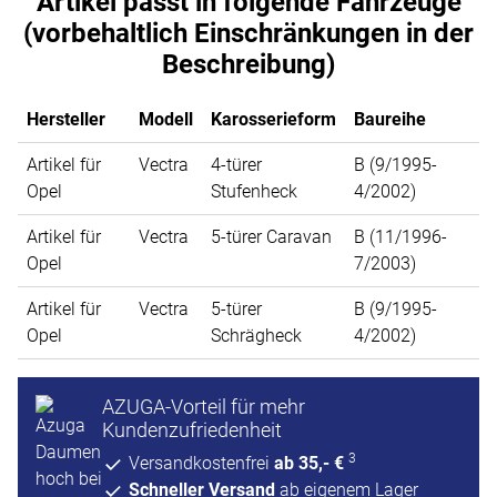
Artikel passt in folgende Fahrzeuge
(vorbehaltlich Einschränkungen in der
Beschreibung)
Hersteller
Modell
Karosserieform
Baureihe
Artikel für
Vectra
4-türer
B (9/1995-
Opel
Stufenheck
4/2002)
Artikel für
Vectra
5-türer Caravan
B (11/1996-
Opel
7/2003)
Artikel für
Vectra
5-türer
B (9/1995-
Opel
Schrägheck
4/2002)
AZUGA-Vorteil für mehr
Kundenzufriedenheit
3
Versandkostenfrei
ab 35,- €
Schneller Versand
ab eigenem Lager