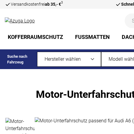
3
Versandkostenfrei
ab 35,- €
Schnel
Zum Hauptinhalt springen
KOFFERRAUMSCHUTZ
FUSSMATTEN
DAC
Suche nach
Fahrzeug
Motor-Unterfahrschut
Produktgalerie
Zur Kaufbox springen