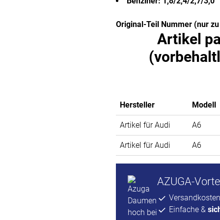
Benziner: 1,8/2,4/2,7/3,0
Original-Teil Nummer (nur z
Artikel p
(vorbehalt
Hersteller
Modell
Artikel für Audi
A6
Artikel für Audi
A6
AZUGA-Vortei
Versandkosten
Einfache &
sic