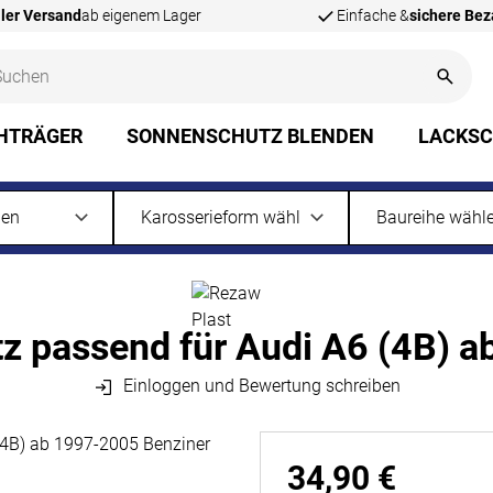
ler Versand
ab eigenem Lager
Einfache &
sichere Be
HTRÄGER
SONNENSCHUTZ BLENDEN
LACKS
z passend für Audi A6 (4B) 
Einloggen und Bewertung schreiben
34
,
90
€