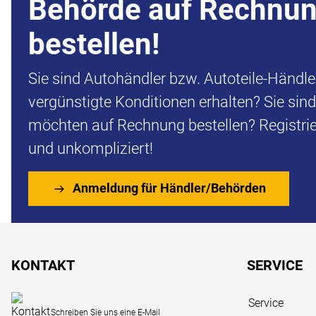
Behörde auf Rechnu
bestellen!
Sie sind Autohändler bzw. Autoteile-Händl
vergünstigte Konditionen erhalten? Sie sin
möchten auf Rechnung bestellen? Registrier
und unkompliziert!
Anmeldung für Händler/Behörden
Fußzeile
KONTAKT
SERVICE
Service
Schreiben Sie uns eine E-Mail