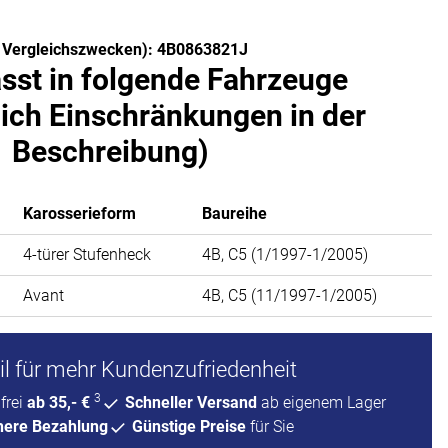
u Vergleichszwecken): 4B0863821J
asst in folgende Fahrzeuge
lich Einschränkungen in der
Beschreibung)
Karosserieform
Baureihe
4-türer Stufenheck
4B, C5 (1/1997-1/2005)
Avant
4B, C5 (11/1997-1/2005)
l für mehr Kundenzufriedenheit
3
frei
ab 35,- €
Schneller Versand
ab eigenem Lager
here Bezahlung
Günstige Preise
für Sie