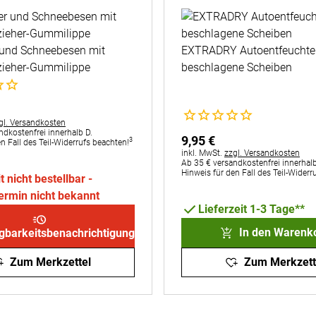
 und Schneebesen mit
EXTRADRY Autoentfeuchte
ieher-Gummilippe
beschlagene Scheiben
e Bewertungen abgegeben
Noch keine Bewertungen a
:
gl. Versandkosten
ndkostenfrei innerhalb D.
9
,
95
€
3
n Fall des Teil-Widerrufs beachten!
Steuerhinweis:
inkl. MwSt.
zzgl. Versandkosten
Ab 35 € versandkostenfrei innerhalb
Hinweis für den Fall des Teil-Widerr
t nicht bestellbar -
termin nicht bekannt
Lieferzeit 1-3 Tage**
In den Warenk
gbarkeitsbenachrichtigung
Zum Merkzettel
Zum Merkzett