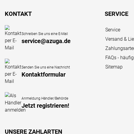
Fußzeile
KONTAKT
SERVICE
Service
Schreiben Sie uns eine E-Mail
Versand & Li
service@azuga.de
Zahlungsarte
FAQs - häufi
Sitemap
Senden Sie uns eine Nachricht
Kontaktformular
Anmeldung Händler/Behörde
Jetzt registrieren!
UNSERE ZAHLARTEN