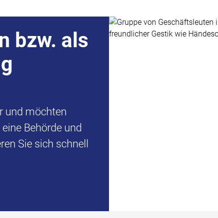
n bzw. als
ng
er und möchten
d eine Behörde und
en Sie sich schnell