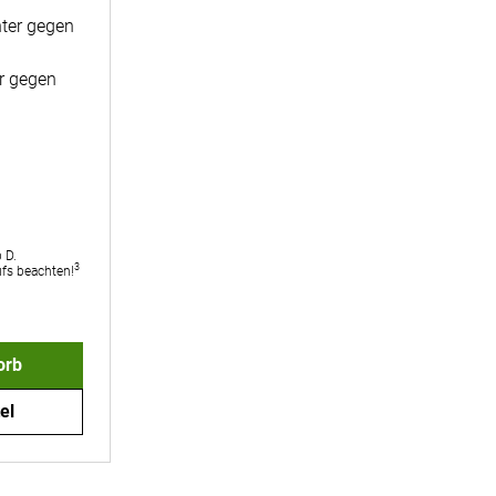
r gegen
bgegeben
 D.
3
ufs beachten!
orb
el