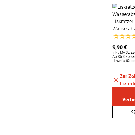
Eiskratzer
Wasserabz
Noch kein
9
,
90
€
Steuerhinweis
inkl. MwSt.
zz
Ab 35 € versa
Hinweis für de
Zur Zei
Liefer
Verfü