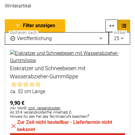
Winterartikel
Filter anzeigen
Sortieren nach
Artikel
Veröffentlichung
25
Eiskratzer und Schneebesen mit
Wasserabzieher-Gummilippe
Noch keine Bewertungen abgegeben
ca. 52 cm Länge
9
,
90
€
Steuerhinweis:
inkl. MwSt.
zzgl. Versandkosten
Ab 35 € versandkostenfrei innerhalb D.
3
Hinweis für den Fall des Teil-Widerrufs beachten!
Zur Zeit nicht bestellbar - Liefertermin nicht
bekannt