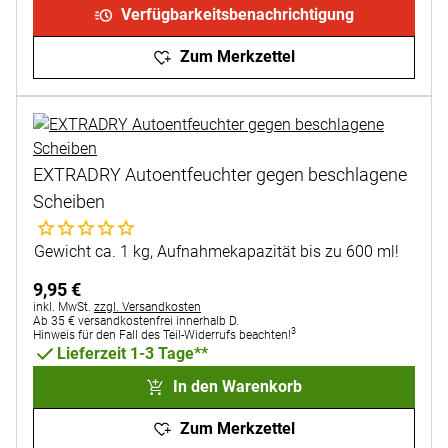
Verfügbarkeitsbenachrichtigung
Zum Merkzettel
EXTRADRY Autoentfeuchter gegen beschlagene
Scheiben
Noch keine Bewertungen abgegeben
Gewicht ca. 1 kg, Aufnahmekapazität bis zu 600 ml!
9
,
95
€
Steuerhinweis:
inkl. MwSt.
zzgl. Versandkosten
Ab 35 € versandkostenfrei innerhalb D.
3
Hinweis für den Fall des Teil-Widerrufs beachten!
Lieferzeit 1-3 Tage**
In den Warenkorb
Zum Merkzettel