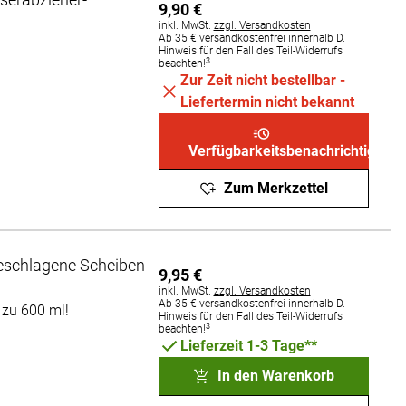
9
,
90
€
Steuerhinweis:
inkl. MwSt.
zzgl. Versandkosten
Ab 35 € versandkostenfrei innerhalb D.
Hinweis für den Fall des Teil-Widerrufs
3
beachten!
Zur Zeit nicht bestellbar -
Liefertermin nicht bekannt
Verfügbarkeitsbenachrichtigung
Zum Merkzettel
eschlagene Scheiben
9
,
95
€
Steuerhinweis:
inkl. MwSt.
zzgl. Versandkosten
Ab 35 € versandkostenfrei innerhalb D.
 zu 600 ml!
Hinweis für den Fall des Teil-Widerrufs
3
beachten!
Lieferzeit 1-3 Tage**
In den Warenkorb