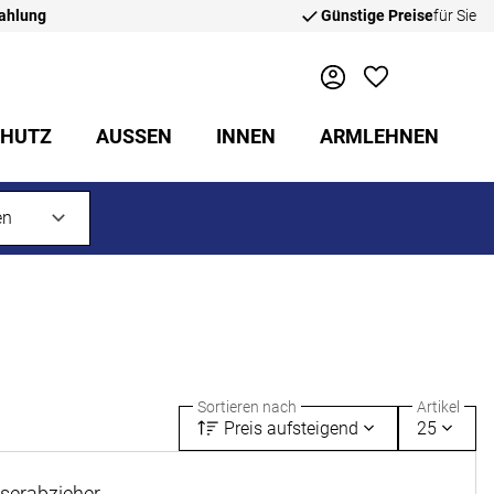
zahlung
Günstige Preise
für Sie
CHUTZ
AUSSEN
INNEN
ARMLEHNEN
Sortieren nach
Artikel
Preis aufsteigend
25
serabzieher-