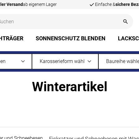
ler Versand
ab eigenem Lager
Einfache &
sichere Be
HTRÄGER
SONNENSCHUTZ BLENDEN
LACKS
Winterartikel
Eiskratzer und Schneebesen mit Was