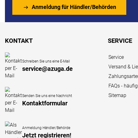
Anmeldung für Händler/Behörden
Fußzeile
KONTAKT
SERVICE
Service
Schreiben Sie uns eine E-Mail
Versand & Li
service@azuga.de
Zahlungsarte
FAQs - häufi
Sitemap
Senden Sie uns eine Nachricht
Kontaktformular
Anmeldung Händler/Behörde
Jetzt registrieren!