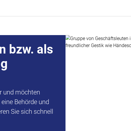
n bzw. als
ng
er und möchten
d eine Behörde und
en Sie sich schnell