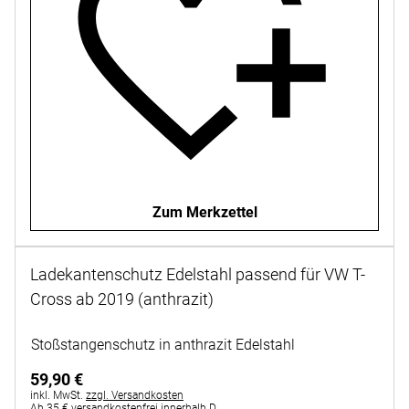
Zum Merkzettel
Ladekantenschutz Edelstahl passend für VW T-
Cross ab 2019 (anthrazit)
Noch keine Bewertungen abgegeben
Stoßstangenschutz in anthrazit Edelstahl
59
,
90
€
Steuerhinweis:
inkl. MwSt.
zzgl. Versandkosten
Ab 35 € versandkostenfrei innerhalb D.