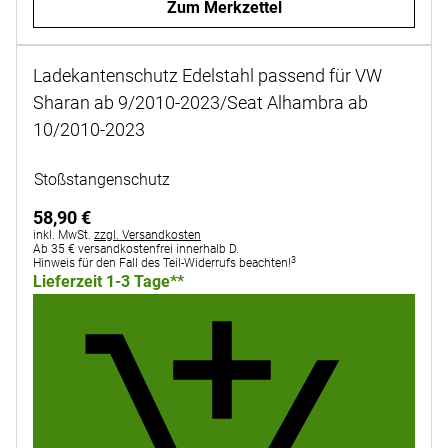
Zum Merkzettel
Ladekantenschutz Edelstahl passend für VW
Sharan ab 9/2010-2023/Seat Alhambra ab
10/2010-2023
Noch keine Bewertungen abgegeben
Stoßstangenschutz
58
,
90
€
Steuerhinweis:
inkl. MwSt.
zzgl. Versandkosten
Ab 35 € versandkostenfrei innerhalb D.
3
Hinweis für den Fall des Teil-Widerrufs beachten!
Lieferzeit 1-3 Tage**