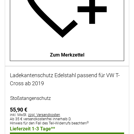
Zum Merkzettel
Ladekantenschutz Edelstahl passend für VW T-
Cross ab 2019
Noch keine Bewertungen abgegeben
Stoßstangenschutz
55
,
90
€
Steuerhinweis:
inkl. MwSt.
zzgl. Versandkosten
Ab 35 € versandkostenfrei innerhalb D.
3
Hinweis für den Fall des Teil-Widerrufs beachten!
Lieferzeit 1-3 Tage**