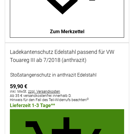
Zum Merkzettel
Ladekantenschutz Edelstahl passend für VW
Touareg III ab 7/2018 (anthrazit)
Noch keine Bewertungen abgegeben
Stoßstangenschutz in anthrazit Edelstahl
59
,
90
€
Steuerhinweis:
inkl. MwSt.
zzgl. Versandkosten
Ab 35 € versandkostenfrei innerhalb D.
3
Hinweis für den Fall des Teil-Widerrufs beachten!
Lieferzeit 1-3 Tage**