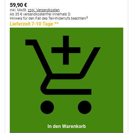
59
,
90
€
Steuerhinweis:
inkl. MwSt.
zzgl. Versandkosten
Ab 35 € versandkostenfrei innerhalb D.
3
Hinweis für den Fall des Teil-Widerrufs beachten!
Lieferzeit 7-10 Tage **
In den Warenkorb