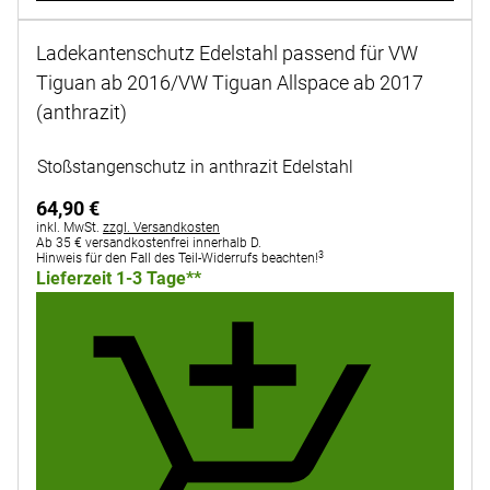
Ladekantenschutz Edelstahl passend für VW
Tiguan ab 2016/VW Tiguan Allspace ab 2017
(anthrazit)
Noch keine Bewertungen abgegeben
Stoßstangenschutz in anthrazit Edelstahl
64
,
90
€
Steuerhinweis:
inkl. MwSt.
zzgl. Versandkosten
Ab 35 € versandkostenfrei innerhalb D.
3
Hinweis für den Fall des Teil-Widerrufs beachten!
Lieferzeit 1-3 Tage**