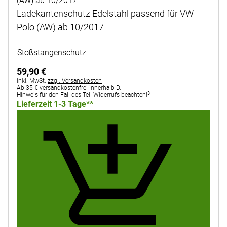
Ladekantenschutz Edelstahl passend für VW
Polo (AW) ab 10/2017
Noch keine Bewertungen abgegeben
Stoßstangenschutz
59
,
90
€
Steuerhinweis:
inkl. MwSt.
zzgl. Versandkosten
Ab 35 € versandkostenfrei innerhalb D.
3
Hinweis für den Fall des Teil-Widerrufs beachten!
Lieferzeit 1-3 Tage**