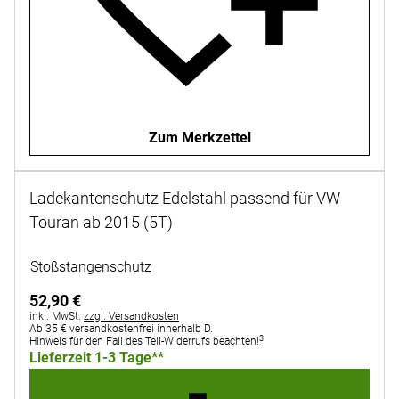
Zum Merkzettel
Ladekantenschutz Edelstahl passend für VW
Touran ab 2015 (5T)
Noch keine Bewertungen abgegeben
Stoßstangenschutz
52
,
90
€
Steuerhinweis:
inkl. MwSt.
zzgl. Versandkosten
Ab 35 € versandkostenfrei innerhalb D.
3
Hinweis für den Fall des Teil-Widerrufs beachten!
Lieferzeit 1-3 Tage**