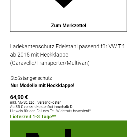
Zum Merkzettel
Ladekantenschutz Edelstahl passend für VW T6
ab 2015 mit Heckklappe
(Caravelle/Transporter/Multivan)
Noch keine Bewertungen abgegeben
Stoßstangenschutz
Nur Modelle mit Heckklappe!
64
,
90
€
Steuerhinweis:
inkl. MwSt.
zzgl. Versandkosten
Ab 35 € versandkostenfrei innerhalb D.
3
Hinweis für den Fall des Teil-Widerrufs beachten!
Lieferzeit 1-3 Tage**