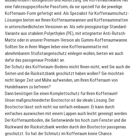
auslaufenden Flüssigkeiten und Abnutzung. Die Kofferraumwanne hat
eine fahrzeugspezifische Passform, da sie speziell für die jeweilige
Kofferraum-Form gefertigt wird. Als Spezialist für Kofferraumschutz-
Lösungen bieten wir Ihnen Kofferraumwannen und Kofferraummatten
in unterschiedlichsten Versionen an: Als sehr preisgünstige Standard-
Variante aus stabilem Polyethylen (PE), mit integrierter Anti-Rutsch-
Matte oder in unserer Premium-Version als Gummi-Kofferraumwanne.
Sollten Sie in Ihren Wagen lieber eine Kofferraummatte mit
abnehmbarem Stoßstangenschutz einlegen wollen, bieten wir auch
dafür das passgenaue Produkt an.
Der Schutz des Kofferraum-Bodens reicht Ihnen nicht, weil Sie auch die
Seiten und die Rücksitzbank geschützt haben wollen? Sie möchten
nicht länger Zeit und Mühe aufwenden, um Ihren Kofferraum von
Hundehaaren zu befreien?
Dann benötigen Sie einen Komplettschutz für Ihren Kofferraum!
Unser maßgeschneiderter Bootector ist die ideale Lösung. Der
Bootector lässt sich nicht nur einfach einbauen. Er kann durch
einfaches auswischen mit einem Lappen auch leicht gereinigt werden.
Der Kofferraumboden, die Seitenwände bis hoch zum Fenster und die
Rückwand der Rücksitzbank werden durch den Bootector passgenau
geschützt. So hat der Schmutz im Kofferraum keine Chance.