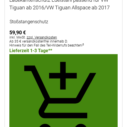
Tiguan ab 2016/VW Tiguan Allspace ab 2017
Noch keine Bewertungen abgegeben
Stoßstangenschutz
59
,
90
€
Steuerhinweis:
inkl. MwSt.
zzgl. Versandkosten
Ab 35 € versandkostenfrei innerhalb D.
3
Hinweis für den Fall des Teil-Widerrufs beachten!
Lieferzeit 1-3 Tage**