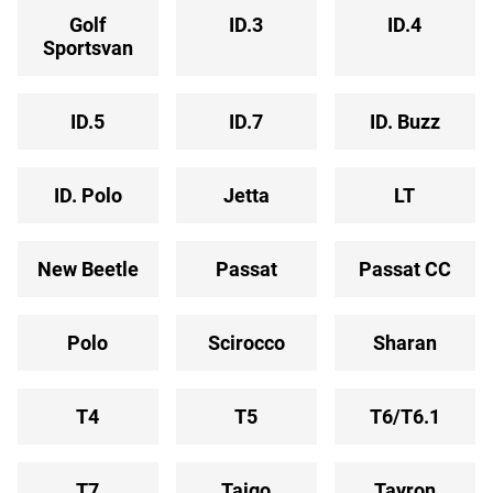
Golf
ID.3
ID.4
Sportsvan
ID.5
ID.7
ID. Buzz
ID. Polo
Jetta
LT
New Beetle
Passat
Passat CC
Polo
Scirocco
Sharan
T4
T5
T6/T6.1
T7
Taigo
Tayron