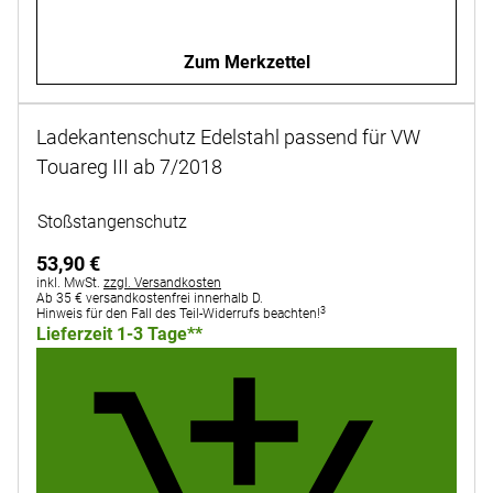
Zum Merkzettel
Ladekantenschutz Edelstahl passend für VW
Touareg III ab 7/2018
Noch keine Bewertungen abgegeben
Stoßstangenschutz
53
,
90
€
Steuerhinweis:
inkl. MwSt.
zzgl. Versandkosten
Ab 35 € versandkostenfrei innerhalb D.
3
Hinweis für den Fall des Teil-Widerrufs beachten!
Lieferzeit 1-3 Tage**