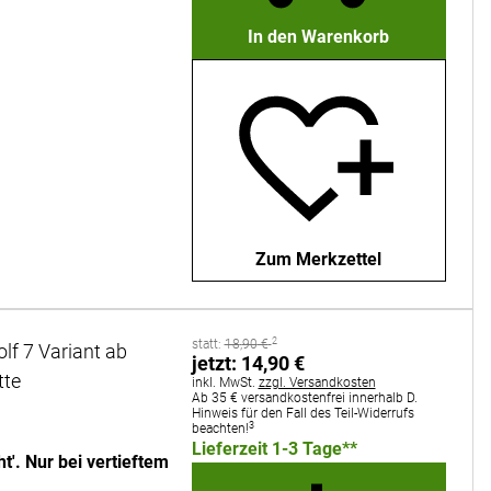
In den Warenkorb
Zum Merkzettel
2
statt:
statt:
18
,
90
€
f 7 Variant ab
jetzt:
jetzt:
14
,
90
€
tte
Steuerhinweis:
inkl. MwSt.
zzgl. Versandkosten
Ab 35 € versandkostenfrei innerhalb D.
Hinweis für den Fall des Teil-Widerrufs
3
beachten!
Lieferzeit 1-3 Tage**
'. Nur bei vertieftem