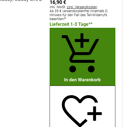
16
,
90
€
Steuerhinweis:
inkl. MwSt.
zzgl. Versandkosten
Ab 35 € versandkostenfrei innerhalb D.
Hinweis für den Fall des Teil-Widerrufs
3
beachten!
Lieferzeit 1-3 Tage**
In den Warenkorb