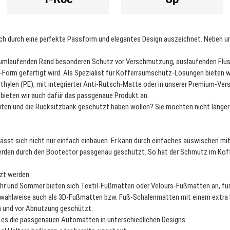
sich durch eine perfekte Passform und elegantes Design auszeichnet. Neben
mlaufenden Rand besonderen Schutz vor Verschmutzung, auslaufenden Flüss
aum-Form gefertigt wird. Als Spezialist für Kofferraumschutz-Lösungen biete
thylen (PE), mit integrierter Anti-Rutsch-Matte oder in unserer Premium-Ver
ieten wir auch dafür das passgenaue Produkt an.
Seiten und die Rücksitzbank geschützt haben wollen? Sie möchten nicht läng
ässt sich nicht nur einfach einbauen. Er kann durch einfaches auswischen mi
rden durch den Bootector passgenau geschützt. So hat der Schmutz im Koff
zt werden.
jahr und Sommer bieten sich Textil-Fußmatten oder Velours-Fußmatten an, f
 wahlweise auch als 3D-Fußmatten bzw. Fuß-Schalenmatten mit einem extra h
en und vor Abnutzung geschützt.
bt es die passgenauen Automatten in unterschiedlichen Designs.