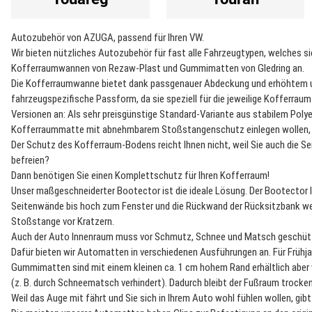
Autozubehör von AZUGA, passend für Ihren VW.
Wir bieten nützliches Autozubehör für fast alle Fahrzeugtypen, welches 
Kofferraumwannen von Rezaw-Plast und Gummimatten von Gledring an.
Die Kofferraumwanne bietet dank passgenauer Abdeckung und erhöhtem u
fahrzeugspezifische Passform, da sie speziell für die jeweilige Kofferr
Versionen an: Als sehr preisgünstige Standard-Variante aus stabilem Polye
Kofferraummatte mit abnehmbarem Stoßstangenschutz einlegen wollen, b
Der Schutz des Kofferraum-Bodens reicht Ihnen nicht, weil Sie auch die 
befreien?
Dann benötigen Sie einen Komplettschutz für Ihren Kofferraum!
Unser maßgeschneiderter Bootector ist die ideale Lösung. Der Bootector l
Seitenwände bis hoch zum Fenster und die Rückwand der Rücksitzbank we
Stoßstange vor Kratzern.
Auch der Auto Innenraum muss vor Schmutz, Schnee und Matsch geschüt
Dafür bieten wir Automatten in verschiedenen Ausführungen an. Für Früh
Gummimatten sind mit einem kleinen ca. 1 cm hohem Rand erhältlich aber
(z. B. durch Schneematsch verhindert). Dadurch bleibt der Fußraum trock
Weil das Auge mit fährt und Sie sich in Ihrem Auto wohl fühlen wollen, gi