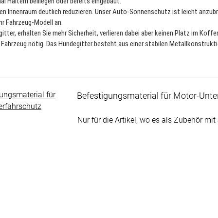
l Haltern beiliegen oder bereits eingebaut.
n Innenraum deutlich reduzieren. Unser Auto-Sonnenschutz ist leicht anzubr
Ihr Fahrzeug-Modell an.
itter, erhalten Sie mehr Sicherheit, verlieren dabei aber keinen Platz im Koff
 Fahrzeug nötig. Das Hundegitter besteht aus einer stabilen Metallkonstrukt
Befestigungsmaterial für Motor-Unte
Noch keine Bewertungen abgegeben
Nur für die Artikel, wo es als Zubehör mit