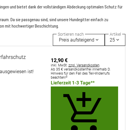
ingen und bietet dank der vollständigen Abdeckung optimalen Schutz für
erraum. Da sie passgenau sind, sind unsere Hundegitter einfach zu
ion mit hochwertiger Beschichtung.
Sortieren nach
Artikel
Preis aufsteigend
25
rfahrschutz
12
,
90
€
Steuerhinweis:
inkl. MwSt.
zzgl. Versandkosten
Ab 35 € versandkostenfrei innerhalb D.
 ausgewiesen ist!
Hinweis für den Fall des Teil-Widerrufs
3
beachten!
Lieferzeit 1-3 Tage**