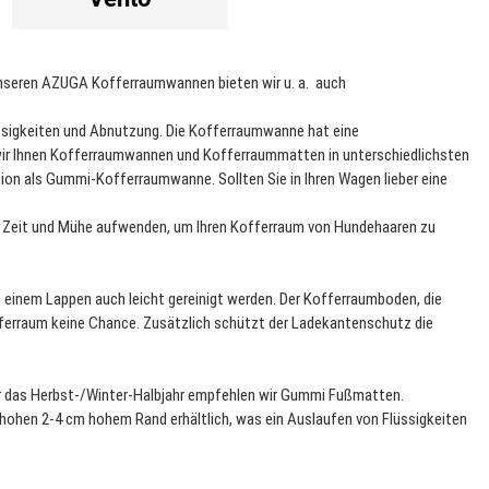
 unseren AZUGA Kofferraumwannen bieten wir u. a. auch
igkeiten und Abnutzung. Die Kofferraumwanne hat eine
n wir Ihnen Kofferraumwannen und Kofferraummatten in unterschiedlichsten
sion als Gummi-Kofferraumwanne. Sollten Sie in Ihren Wagen lieber eine
er Zeit und Mühe aufwenden, um Ihren Kofferraum von Hundehaaren zu
t einem Lappen auch leicht gereinigt werden. Der Kofferraumboden, die
erraum keine Chance. Zusätzlich schützt der Ladekantenschutz die
ür das Herbst-/Winter-Halbjahr empfehlen wir Gummi Fußmatten.
ohen 2-4 cm hohem Rand erhältlich, was ein Auslaufen von Flüssigkeiten