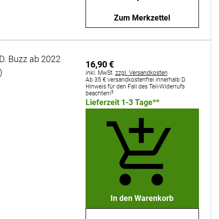
Zum Merkzettel
D. Buzz ab 2022
16
,
90
€
)
Steuerhinweis:
inkl. MwSt.
zzgl. Versandkosten
Ab 35 € versandkostenfrei innerhalb D.
Hinweis für den Fall des Teil-Widerrufs
3
beachten!
Lieferzeit 1-3 Tage**
In den Warenkorb