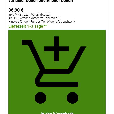
variabler Boden oben/hoher Boden
36
,
90
€
Steuerhinweis:
inkl. MwSt.
zzgl. Versandkosten
Ab 35 € versandkostenfrei innerhalb D.
3
Hinweis für den Fall des Teil-Widerrufs beachten!
Lieferzeit 1-3 Tage**