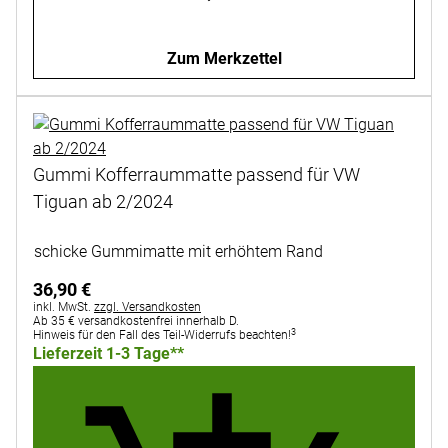
Zum Merkzettel
Gummi Kofferraummatte passend für VW
Tiguan ab 2/2024
Noch keine Bewertungen abgegeben
schicke Gummimatte mit erhöhtem Rand
36
,
90
€
Steuerhinweis:
inkl. MwSt.
zzgl. Versandkosten
Ab 35 € versandkostenfrei innerhalb D.
3
Hinweis für den Fall des Teil-Widerrufs beachten!
Lieferzeit 1-3 Tage**