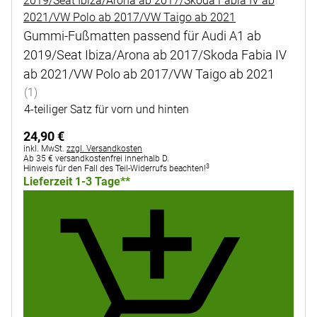
Gummi-Fußmatten passend für Audi A1 ab
2019/Seat Ibiza/Arona ab 2017/Skoda Fabia IV
ab 2021/VW Polo ab 2017/VW Taigo ab 2021
Bewertung: 5 von 5 (1 Bewertungen)
(1)
4-teiliger Satz für vorn und hinten
24
,
90
€
Steuerhinweis:
inkl. MwSt.
zzgl. Versandkosten
Ab 35 € versandkostenfrei innerhalb D.
3
Hinweis für den Fall des Teil-Widerrufs beachten!
Lieferzeit 1-3 Tage**