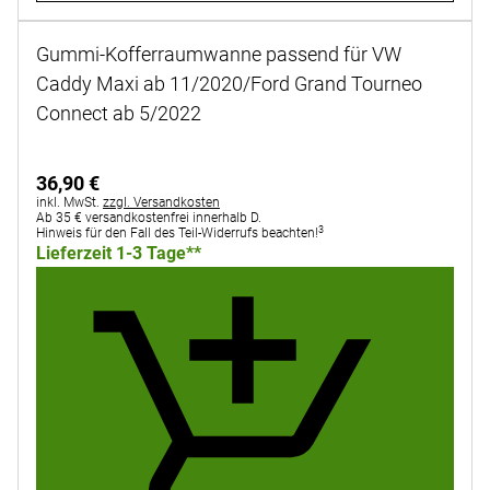
Gummi-Kofferraumwanne passend für VW
Caddy Maxi ab 11/2020/Ford Grand Tourneo
Connect ab 5/2022
Noch keine Bewertungen abgegeben
36
,
90
€
Steuerhinweis:
inkl. MwSt.
zzgl. Versandkosten
Ab 35 € versandkostenfrei innerhalb D.
3
Hinweis für den Fall des Teil-Widerrufs beachten!
Lieferzeit 1-3 Tage**