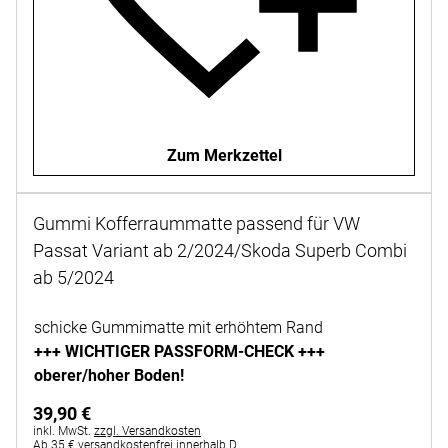
Zum Merkzettel
Gummi Kofferraummatte passend für VW
Passat Variant ab 2/2024/Skoda Superb Combi
ab 5/2024
Noch keine Bewertungen abgegeben
schicke Gummimatte mit erhöhtem Rand
+++ WICHTIGER PASSFORM-CHECK +++
oberer/hoher Boden!
39
,
90
€
Steuerhinweis:
inkl. MwSt.
zzgl. Versandkosten
Ab 35 € versandkostenfrei innerhalb D.