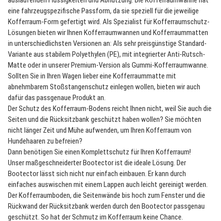
auslaufenden Flüssigkeiten und Abnutzung. Die Kofferraumwanne hat
eine fahrzeugspezifische Passform, da sie speziell für die jeweilige
Kofferraum-Form gefertigt wird. Als Spezialist für Kofferraumschutz-
Lösungen bieten wir Ihnen Kofferraumwannen und Kofferraummatten
in unterschiedlichsten Versionen an: Als sehr preisgünstige Standard-
Variante aus stabilem Polyethylen (PE), mit integrierter Anti-Rutsch-
Matte oder in unserer Premium-Version als Gummi-Kofferraumwanne.
Sollten Sie in Ihren Wagen lieber eine Kofferraummatte mit
abnehmbarem Stoßstangenschutz einlegen wollen, bieten wir auch
dafür das passgenaue Produkt an.
Der Schutz des Kofferraum-Bodens reicht Ihnen nicht, weil Sie auch die
Seiten und die Rücksitzbank geschützt haben wollen? Sie möchten
nicht länger Zeit und Mühe aufwenden, um Ihren Kofferraum von
Hundehaaren zu befreien?
Dann benötigen Sie einen Komplettschutz für Ihren Kofferraum!
Unser maßgeschneiderter Bootector ist die ideale Lösung. Der
Bootector lässt sich nicht nur einfach einbauen. Er kann durch
einfaches auswischen mit einem Lappen auch leicht gereinigt werden.
Der Kofferraumboden, die Seitenwände bis hoch zum Fenster und die
Rückwand der Rücksitzbank werden durch den Bootector passgenau
geschützt. So hat der Schmutz im Kofferraum keine Chance.