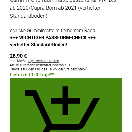
ab 2020/Cupra Born ab 2021 (vertiefter
Standardboden)
Noch keine Bewertungen abgegeben
schicke Gummimatte mit erhöhtem Rand
+++ WICHTIGER PASSFORM-CHECK +++
vertiefter Standard-Boden!
28
,
90
€
Steuerhinweis:
inkl. MwSt.
zzgl. Versandkosten
Ab 35 € versandkostenfrei innerhalb D.
3
Hinweis für den Fall des Teil-Widerrufs beachten!
Lieferzeit 1-3 Tage**