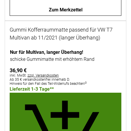
Zum Merkzettel
Gummi Kofferraummatte passend für VW T7
Multivan ab 11/2021 (langer Überhang)
Noch keine Bewertungen abgegeben
Nur für Multivan, langer Überhang!
schicke Gummimatte mit erhöhtem Rand
36
,
90
€
Steuerhinweis:
inkl. MwSt.
zzgl. Versandkosten
Ab 35 € versandkostenfrei innerhalb D.
3
Hinweis für den Fall des Teil-Widerrufs beachten!
Lieferzeit 1-3 Tage**