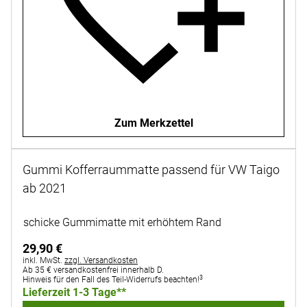
Zum Merkzettel
Gummi Kofferraummatte passend für VW Taigo
ab 2021
Noch keine Bewertungen abgegeben
schicke Gummimatte mit erhöhtem Rand
29
,
90
€
Steuerhinweis:
inkl. MwSt.
zzgl. Versandkosten
Ab 35 € versandkostenfrei innerhalb D.
3
Hinweis für den Fall des Teil-Widerrufs beachten!
Lieferzeit 1-3 Tage**