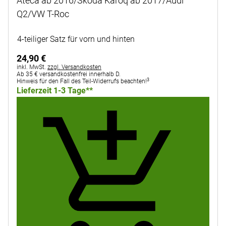
Ateca ab 2016/Skoda Karoq ab 2017/Audi
Q2/VW T-Roc
Noch keine Bewertungen abgegeben
4-teiliger Satz für vorn und hinten
24
,
90
€
Steuerhinweis:
inkl. MwSt.
zzgl. Versandkosten
Ab 35 € versandkostenfrei innerhalb D.
3
Hinweis für den Fall des Teil-Widerrufs beachten!
Lieferzeit 1-3 Tage**