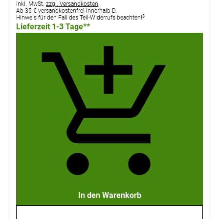
Steuerhinweis:
inkl. MwSt.
zzgl. Versandkosten
Ab 35 € versandkostenfrei innerhalb D.
3
Hinweis für den Fall des Teil-Widerrufs beachten!
Lieferzeit 1-3 Tage**
In den Warenkorb