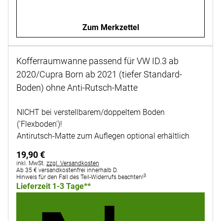
Zum Merkzettel
Kofferraumwanne passend für VW ID.3 ab
2020/Cupra Born ab 2021 (tiefer Standard-
Boden) ohne Anti-Rutsch-Matte
Noch keine Bewertungen abgegeben
NICHT bei verstellbarem/doppeltem Boden
('Flexboden')!
Antirutsch-Matte zum Auflegen optional erhältlich
19
,
90
€
Steuerhinweis:
inkl. MwSt.
zzgl. Versandkosten
Ab 35 € versandkostenfrei innerhalb D.
3
Hinweis für den Fall des Teil-Widerrufs beachten!
Lieferzeit 1-3 Tage**