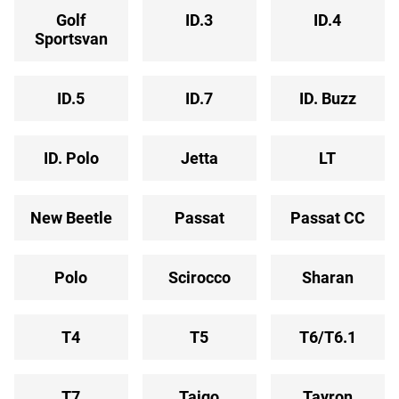
Golf
ID.3
ID.4
Sportsvan
ID.5
ID.7
ID. Buzz
ID. Polo
Jetta
LT
New Beetle
Passat
Passat CC
Polo
Scirocco
Sharan
T4
T5
T6/T6.1
T7
Taigo
Tayron