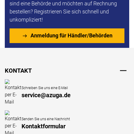
sind eine Behörde und möchten auf Rechnung
bestellen? Registrieren Sie sich schnell und
unkompliziert!
Anmeldung für Händler/Behörden
Fußzeile
KONTAKT
Schreiben Sie uns eine E-Mail
service@azuga.de
Senden Sie uns eine Nachricht
Kontaktformular