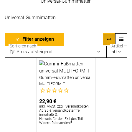
Universal-Gummimatten
Universal-Gummimatten
Filter anzeigen
Sortieren nach
Artikel
Preis aufsteigend
50
Gummi-Fußmatten universal
MULTIFORM-T
Noch keine Bewertungen abgegeben
22
,
90
€
Steuerhinweis:
inkl. MwSt.
zzgl. Versandkosten
Ab 35 € versandkostenfrei
innerhalb D.
Hinweis für den Fall des Teil-
3
Widerrufs beachten!