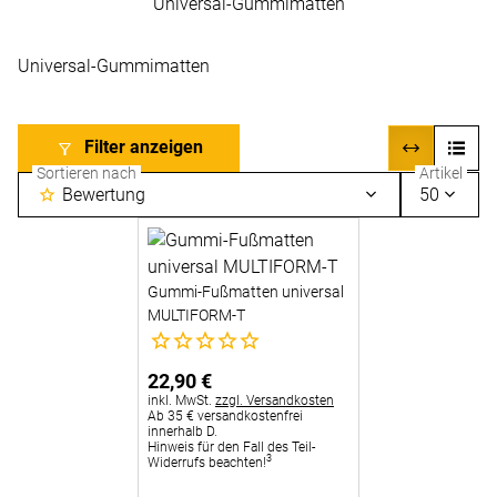
Universal-Gummimatten
Universal-Gummimatten
Filter anzeigen
Sortieren nach
Artikel
Bewertung
50
Gummi-Fußmatten universal
MULTIFORM-T
Noch keine Bewertungen abgegeben
22
,
90
€
Steuerhinweis:
inkl. MwSt.
zzgl. Versandkosten
Ab 35 € versandkostenfrei
innerhalb D.
Hinweis für den Fall des Teil-
3
Widerrufs beachten!