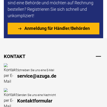
sind eine Behörde und möchten auf Rechnung
bestellen? Registrieren Sie sich schnell und
unkompliziert!
Anmeldung für Händler/Behörden
Fußzeile
KONTAKT
Schreiben Sie uns eine E-Mail
service@azuga.de
Senden Sie uns eine Nachricht
Kontaktformular